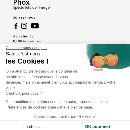
Phox
Spécialiste de l'image
Suivez-nous
Avis clients
8,2/10 Avis vérifiés
Continuer sans accepter
L'Appli Phox
Salut c'est nous...
les Cookies !
On a attendu d'être sûrs que le contenu de
A propos de Phox
ce site vous intéresse avant de vous
déranger, mais on aimerait bien vous accompagner pendant votre
Services et garanties
visite...
C'est OK pour vous ?
Mon compte
Pour modifier vos préférences par la suite, cliquez sur le lien
'Préférences de cookies' situé dans le pied de page.
Aide et contact
Consentements certifiés par
Je choisis
OK pour moi
Copyright - 2026 Phox.fr