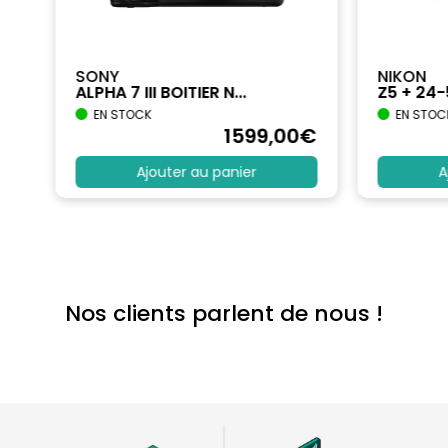
SONY
NIKON
ALPHA 7 III BOITIER N...
Z5 + 24
EN STOCK
EN STOC
€
1599
,00
€
Ajouter au panier
A
Nos clients parlent de nous !