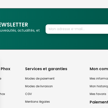
EWSLETTER
veautés, actualités, et
 Phox
Services et garanties
Mon com
e
Modes de paiement
Mes informa
Modes de livraison
Mon histori
hox
CGV
Mes favoris
Paiement
Mentions légales