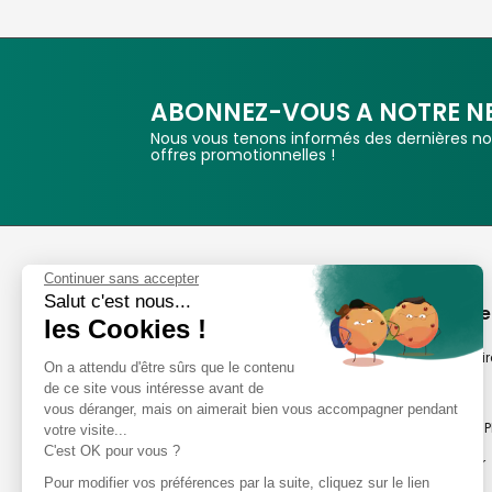
ABONNEZ-VOUS A NOTRE N
Nous vous tenons informés des dernières nou
offres promotionnelles !
Phox
Continuer sans accepter
Salut c'est nous...
Spécialiste de l'image
A propos de
les Cookies !
Suivez-nous
Notre savoir-fair
On a attendu d'être sûrs que le contenu
de ce site vous intéresse avant de
Notre histoire
vous déranger, mais on aimerait bien vous accompagner pendant
Nos magasins P
votre visite...
Avis clients
C'est OK pour vous ?
Notre newsletter
8,2/10 Avis vérifiés
Pour modifier vos préférences par la suite, cliquez sur le lien