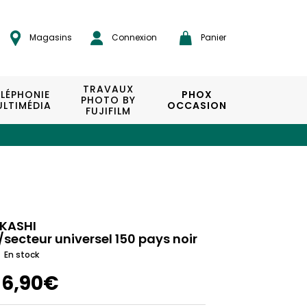
Magasins
Connexion
Panier
TRAVAUX
ÉLÉPHONIE
PHOX
PHOTO BY
LTIMÉDIA
OCCASION
FUJIFILM
KASHI
/secteur universel 150 pays noir
En stock
16,90€