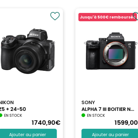
Jusqu'à
500€
remboursés
NIKON
SONY
Z5 + 24-50
ALPHA 7 III BOITIER N...
EN STOCK
EN STOCK
1740
,90
€
1599
,00
Ajouter au panier
Ajouter au panier