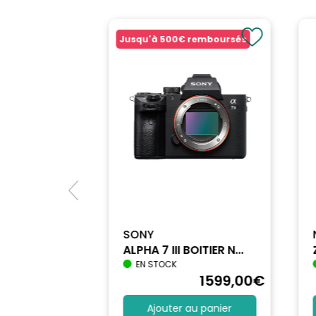
Jusqu'à
500€
remboursés
SONY
ALPHA 7 III BOITIER N...
EN STOCK
1740
,90
€
1599
,00
€
au panier
Ajouter au panier