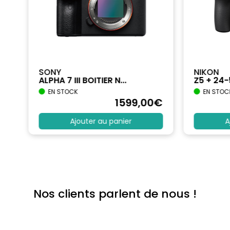
SONY
NIKON
ALPHA 7 III BOITIER N...
Z5 + 24
EN STOCK
EN STOC
€
1599
,00
€
Ajouter au panier
A
Nos clients parlent de nous !