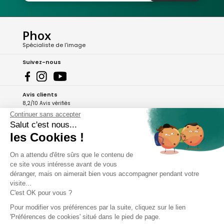
Phox
Spécialiste de l'image
Suivez-nous
Avis clients
8,2/10 Avis vérifiés
Continuer sans accepter
L'Appli Phox
Salut c'est nous...
les Cookies !
On a attendu d'être sûrs que le contenu de
A propos de Phox
ce site vous intéresse avant de vous
déranger, mais on aimerait bien vous accompagner pendant votre
Services et garanties
visite...
C'est OK pour vous ?
Mon compte
Pour modifier vos préférences par la suite, cliquez sur le lien
'Préférences de cookies' situé dans le pied de page.