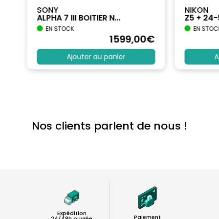
SONY
NIKON
ALPHA 7 III BOITIER N...
Z5 + 24
EN STOCK
EN STOC
€
1599
,00
€
Ajouter au panier
A
Nos clients parlent de nous !
Expédition
Paiement
24/48h ouvrée