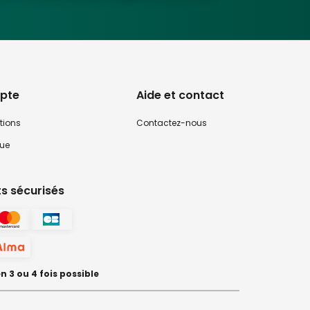
pte
Aide et contact
tions
Contactez-nous
que
s sécurisés
 3 ou 4 fois possible
préférences pour contrôler la manière dont vos informations sont manipulées.