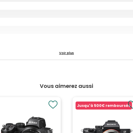
Vous aimerez aussi
Jusqu'à
500€
remboursés