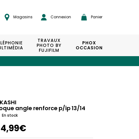
Magasins
Connexion
Panier
TRAVAUX
ÉLÉPHONIE
PHOX
PHOTO BY
LTIMÉDIA
OCCASION
FUJIFILM
KASHI
oque angle renforce p/ip 13/14
En stock
14,99€