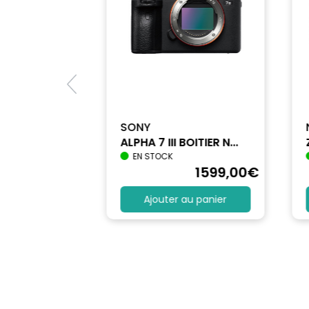
SONY
ALPHA 7 III BOITIER N...
EN STOCK
1712
,90
€
1599
,00
€
au panier
Ajouter au panier