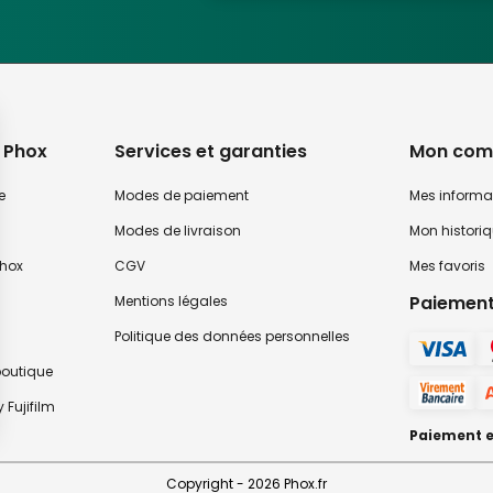
 Phox
Services et garanties
Mon com
e
Modes de paiement
Mes informa
Modes de livraison
Mon histori
hox
CGV
Mes favoris
Paiement
Mentions légales
Politique des données personnelles
 boutique
 Fujifilm
Paiement en
ialité, en garantissant la conformité avec les réglementations. Personnalisez vos 
Copyright - 2026 Phox.fr