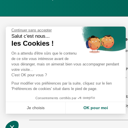
Phox
Continuer sans accepter
Salut c'est nous...
Spécialiste de l'image
A propos de
les Cookies !
Suivez-nous
Notre savoir-fair
On a attendu d'être sûrs que le contenu
de ce site vous intéresse avant de
Notre histoire
vous déranger, mais on aimerait bien vous accompagner pendant
Nos magasins P
votre visite...
Avis clients
C'est OK pour vous ?
Notre newsletter
8,2/10 Avis vérifiés
Pour modifier vos préférences par la suite, cliquez sur le lien
Phox occasion
L'Appli Phox
'Préférences de cookies' situé dans le pied de page.
Atelier Photo en
Consentements certifiés par
Travaux Photo by
Je choisis
OK pour moi
Plateforme de Gestion du Consentement : Personnalisez vos Options
Axeptio consent
Notre plateforme vous permet d'adapter et de gérer vos paramètres de confident