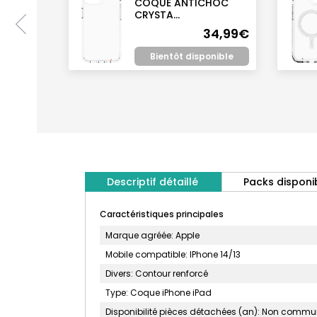
 CRUZ
COQUE ANTICHOC
CRYSTA...
34,99€
34,99€
onible
Bientôt disponible
Descriptif détaillé
Packs disponi
Caractéristiques principales
Marque agréée: Apple
Mobile compatible: IPhone 14/13
Divers: Contour renforcé
Type: Coque iPhone iPad
Disponibilité pièces détachées (an): Non comm