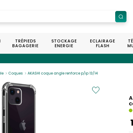
N
TRÉPIEDS
STOCKAGE
ECLAIRAGE
T
BAGAGERIE
ENERGIE
FLASH
MU
le
Coques
AKASHI coque angle renforce p/ip 13/14
A
c