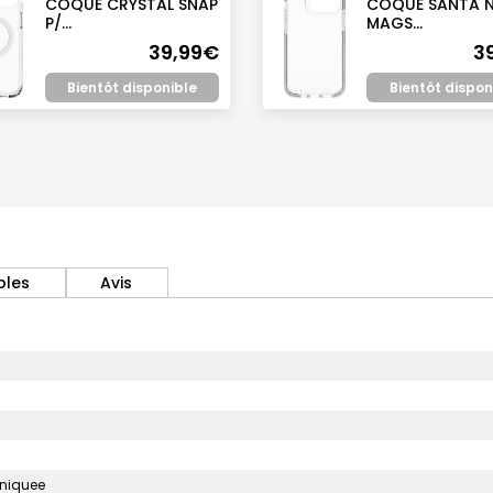
COQUE CRYSTAL SNAP
COQUE SANTA 
P/...
MAGS...
39,99€
3
Bientôt disponible
Bientôt dispon
bles
Avis
uniquee