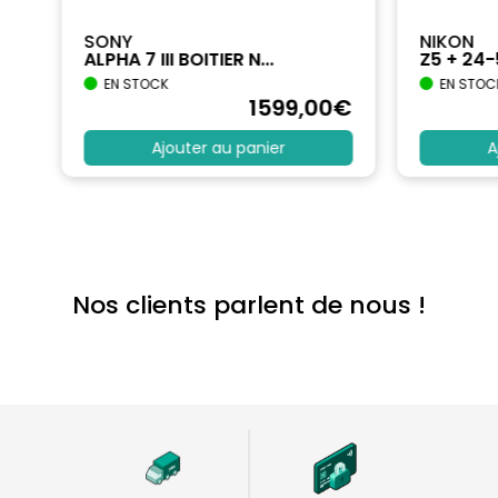
SONY
NIKON
ALPHA 7 III BOITIER N...
Z5 + 24
EN STOCK
EN STOC
€
1599
,00
€
Ajouter au panier
A
Nos clients parlent de nous !