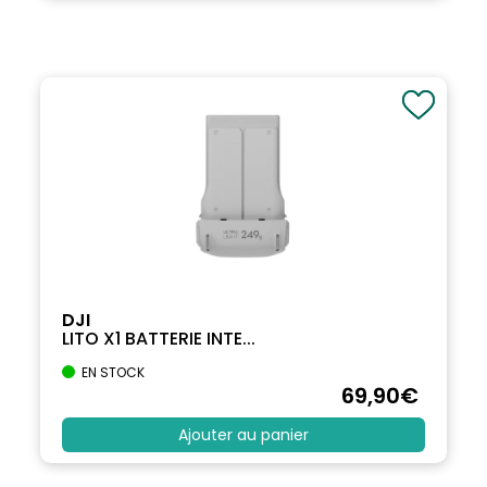
DJI
LITO X1 BATTERIE INTE...
EN STOCK
69
,90
€
Ajouter au panier