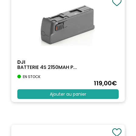
DJI
BATTERIE 4S 2150MAH P...
EN STOCK
119
,00
€
Ajouter au panier