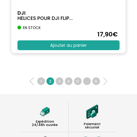
DJI
HELICES POUR DJI FLIP...
EN STOCK
17
,90
€
Ajouter au panier
1
2
3
4
5
...
6
Expédition
Paiement
24/48h ouvrée
sécurisé