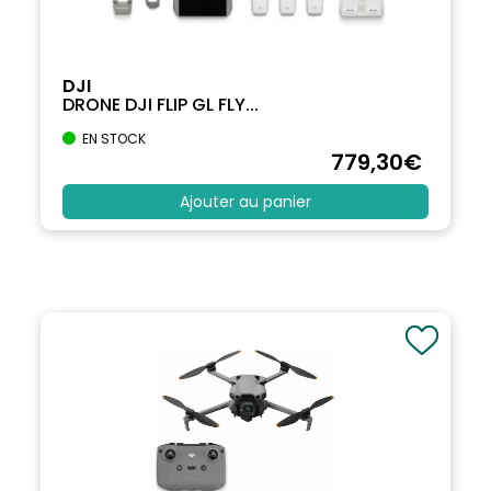
DJI
DRONE DJI FLIP GL FLY...
EN STOCK
779
,30
€
Ajouter au panier