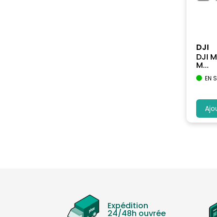
DJI
DJI M
M...
EN 
Ajo
Expédition
24/48h ouvrée