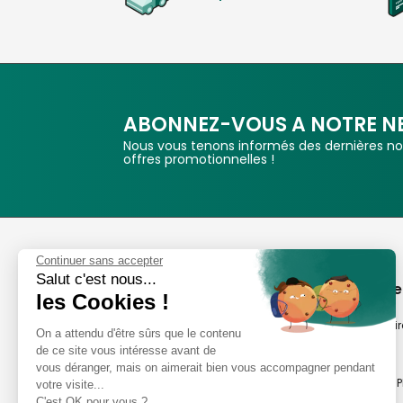
ABONNEZ-VOUS A NOTRE N
Nous vous tenons informés des dernières nou
offres promotionnelles !
Phox
Continuer sans accepter
Salut c'est nous...
Spécialiste de l'image
A propos de
les Cookies !
Suivez-nous
Notre savoir-fair
On a attendu d'être sûrs que le contenu
de ce site vous intéresse avant de
Notre histoire
vous déranger, mais on aimerait bien vous accompagner pendant
Nos magasins P
votre visite...
Avis clients
C'est OK pour vous ?