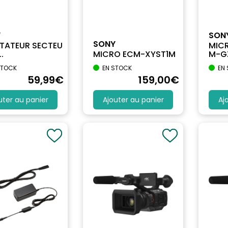
Y
SON
SONY
TATEUR SECTEU
MIC
.
MICRO ECM-XYST1M
M-GZ
STOCK
EN STOCK
EN
59
,99
€
159
,00
€
uter au panier
Ajouter au panier
Aj