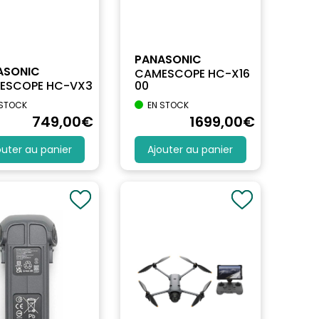
PANASONIC
ASONIC
CAMESCOPE HC-X16
ESCOPE HC-VX3
00
 STOCK
EN STOCK
749
,00
€
1699
,00
€
outer au panier
Ajouter au panier