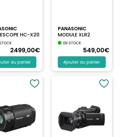
ASONIC
PANASONIC
ESCOPE HC-X20
MODULE XLR2
 STOCK
EN STOCK
2499
,00
€
549
,00
€
outer au panier
Ajouter au panier