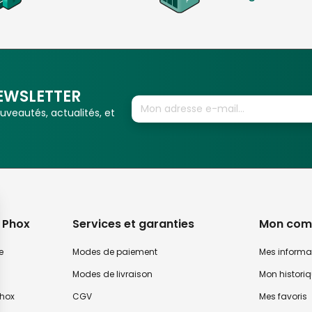
EWSLETTER
veautés, actualités, et
 Phox
Services et garanties
Mon com
e
Modes de paiement
Mes informa
Modes de livraison
Mon histori
hox
CGV
Mes favoris