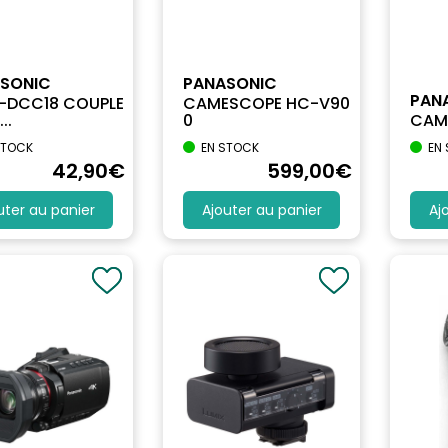
SONIC
PANASONIC
PAN
DCC18 COUPLE
CAMESCOPE HC-V90
..
0
CAM
STOCK
EN STOCK
EN
42
,90
€
599
,00
€
uter au panier
Ajouter au panier
Aj