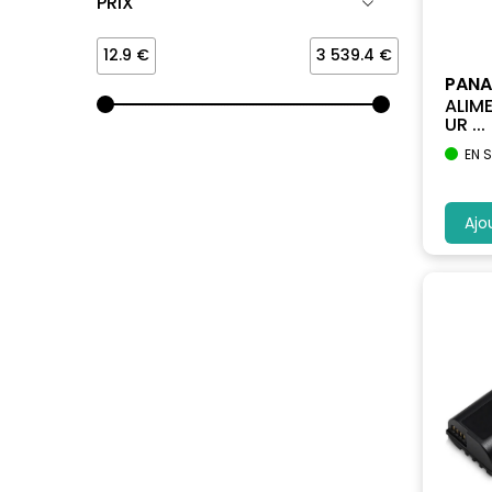
PRIX
12.9 €
3 539.4 €
PANA
ALIM
UR ...
EN 
Ajo