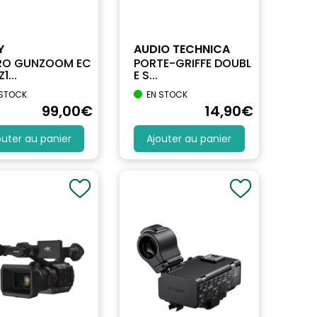
Y
AUDIO TECHNICA
RO GUNZOOM EC
PORTE-GRIFFE DOUBL
1...
E S...
 STOCK
EN STOCK
99
,00
€
14
,90
€
outer au panier
Ajouter au panier