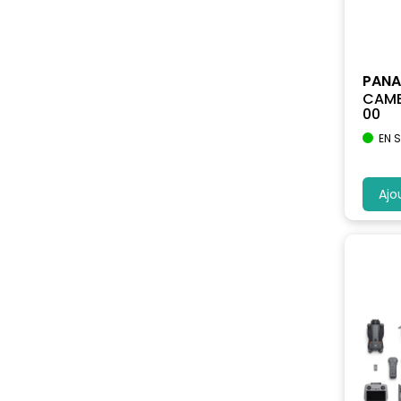
PANA
CAME
00
EN 
Ajo