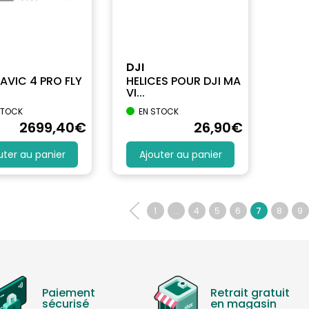
DJI
AVIC 4 PRO FLY
HELICES POUR DJI MA
VI...
STOCK
EN STOCK
2699
,40
€
26
,90
€
uter au panier
Ajouter au panier
1
...
4
5
6
7
8
9
Paiement
Retrait gratuit
sécurisé
en magasin