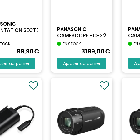
SONIC
PANASONIC
PAN
ENTATION SECTE
CAMESCOPE HC-X2
CAM
STOCK
EN STOCK
EN
99
,90
€
3199
,00
€
uter au panier
Ajouter au panier
Aj