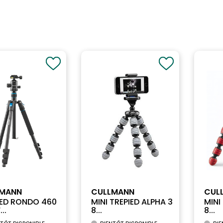
LMANN
CULLMANN
CUL
IED RONDO 460
MINI TREPIED ALPHA 3
MINI
..
8...
8...