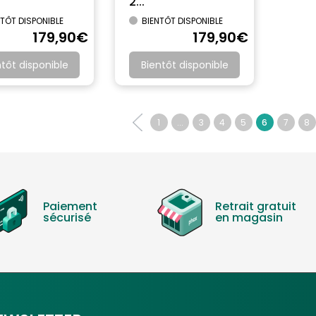
2...
TÔT DISPONIBLE
BIENTÔT DISPONIBLE
179
,90
€
179
,90
€
ntôt disponible
Bientôt disponible
1
...
3
4
5
6
7
8
Paiement
Retrait gratuit
sécurisé
en magasin