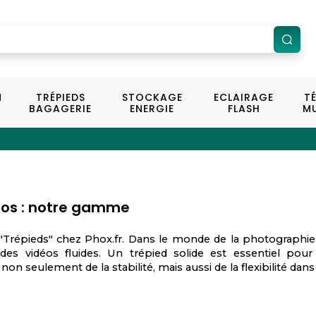
N
TRÉPIEDS
STOCKAGE
ECLAIRAGE
T
BAGAGERIE
ENERGIE
FLASH
MU
otos : notre gamme
répieds" chez Phox.fr. Dans le monde de la photographie et d
es vidéos fluides. Un trépied solide est essentiel pour 
non seulement de la stabilité, mais aussi de la flexibilité dan