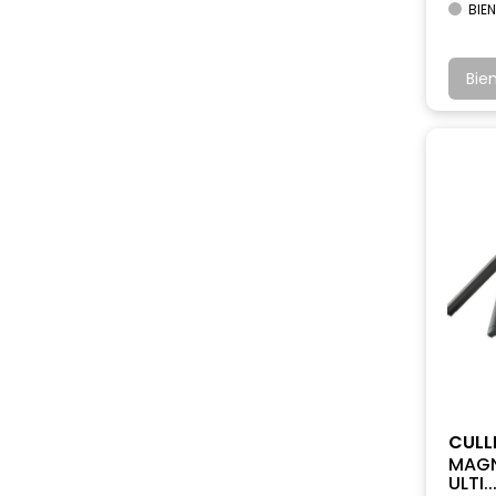
BIEN
Bie
CUL
MAGN
ULTI..