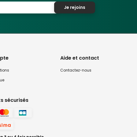
Je rejoins
pte
Aide et contact
tions
Contactez-nous
que
s sécurisés
 3 ou 4 fois possible