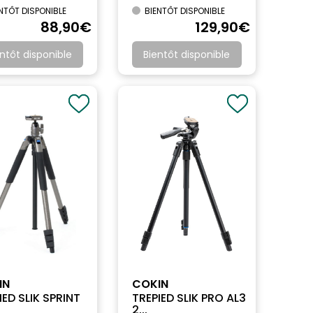
NTÔT DISPONIBLE
BIENTÔT DISPONIBLE
88
,90
€
129
,90
€
ntôt disponible
Bientôt disponible
IN
COKIN
IED SLIK SPRINT
TREPIED SLIK PRO AL3
2...