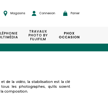
Magasins
Connexion
Panier
TRAVAUX
ÉLÉPHONIE
PHOX
PHOTO BY
LTIMÉDIA
OCCASION
FUJIFILM
e la vidéo, la stabilisation est la clé
tous les photographes, qu'ils soient
s la composition.