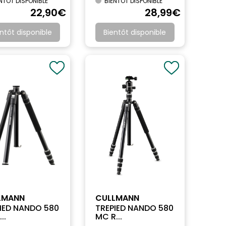
NTÔT DISPONIBLE
BIENTÔT DISPONIBLE
22
,90
€
28
,99
€
ntôt disponible
Bientôt disponible
LMANN
CULLMANN
IED NANDO 580
TREPIED NANDO 580
..
MC R...