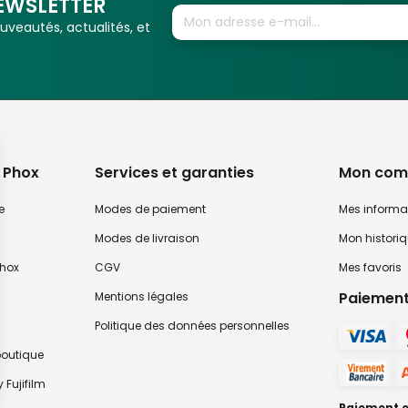
EWSLETTER
veautés, actualités, et
 Phox
Services et garanties
Mon com
e
Modes de paiement
Mes informa
Modes de livraison
Mon histori
hox
CGV
Mes favoris
Paiement
Mentions légales
Politique des données personnelles
 boutique
 Fujifilm
Paiement en