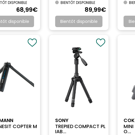
TÔT DISPONIBLE
BIENTÔT DISPONIBLE
BIE
68
,99
€
89
,99
€
ntôt disponible
Bientôt disponible
Bie
LMANN
SONY
COK
ESIT COPTER M
TREPIED COMPACT PL
MINI
.
IAB...
O...