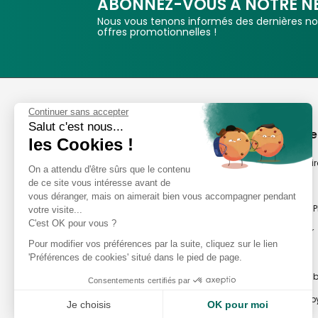
ABONNEZ-VOUS A NOTRE N
Nous vous tenons informés des dernières nou
offres promotionnelles !
Phox
Continuer sans accepter
Salut c'est nous...
Spécialiste de l'image
A propos de
les Cookies !
Suivez-nous
Notre savoir-fair
On a attendu d'être sûrs que le contenu
de ce site vous intéresse avant de
Notre histoire
vous déranger, mais on aimerait bien vous accompagner pendant
Nos magasins P
votre visite...
Avis clients
C'est OK pour vous ?
Notre newsletter
8,2/10 Avis vérifiés
Pour modifier vos préférences par la suite, cliquez sur le lien
Phox occasion
L'Appli Phox
'Préférences de cookies' situé dans le pied de page.
Atelier Photo en
Consentements certifiés par
Travaux Photo by
Je choisis
OK pour moi