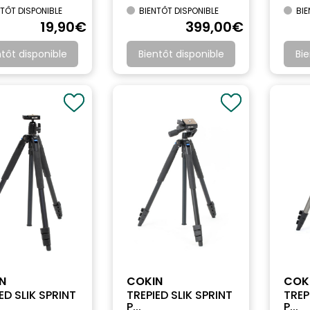
TÔT DISPONIBLE
BIENTÔT DISPONIBLE
BIE
19
,90
€
399
,00
€
ntôt disponible
Bientôt disponible
Bie
N
COKIN
COK
ED SLIK SPRINT
TREPIED SLIK SPRINT
TREP
P...
P...