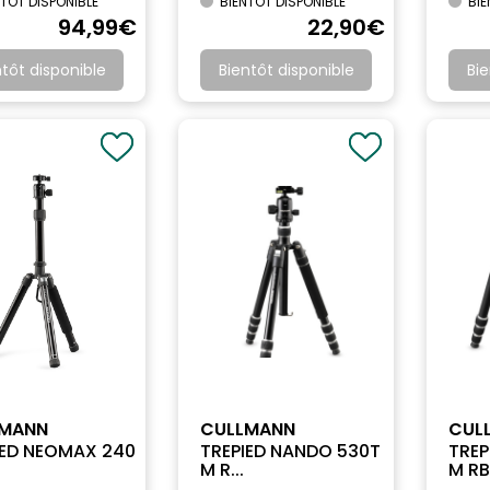
TÔT DISPONIBLE
BIENTÔT DISPONIBLE
BIE
94
,99
€
22
,90
€
ntôt disponible
Bientôt disponible
Bie
LMANN
CULLMANN
CUL
IED NEOMAX 240
TREPIED NANDO 530T
TREP
M R...
M RB.