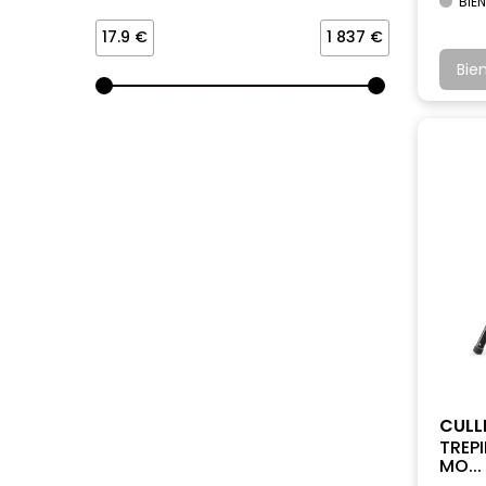
BIEN
17.9 €
1 837 €
Bie
CUL
TREP
MO...