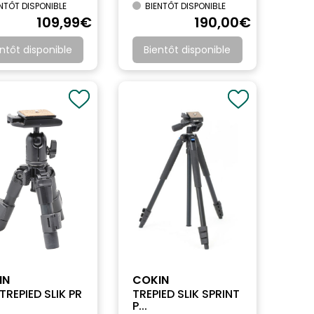
NTÔT DISPONIBLE
BIENTÔT DISPONIBLE
109
,99
€
190
,00
€
ntôt disponible
Bientôt disponible
IN
COKIN
 TREPIED SLIK PR
TREPIED SLIK SPRINT
P...