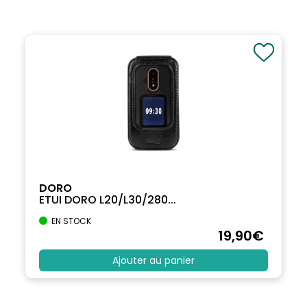
DORO
ETUI DORO L20/L30/280...
EN STOCK
19
,90
€
Ajouter au panier