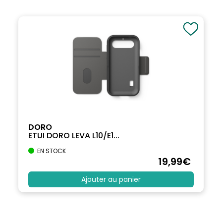
DORO
ETUI DORO LEVA L10/E1...
EN STOCK
19
,99
€
Ajouter au panier