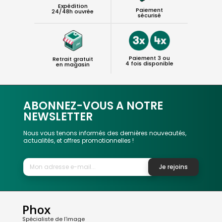
Expédition
Paiement
24/48h ouvrée
sécurisé
Paiement 3 ou
Retrait gratuit
4 fois disponible
en magasin
ABONNEZ-VOUS A NOTRE
NEWSLETTER
Nous vous tenons informés des dernières nouveautés,
actualités, et offres promotionnelles !
Je rejoins
Phox
Spécialiste de l'image