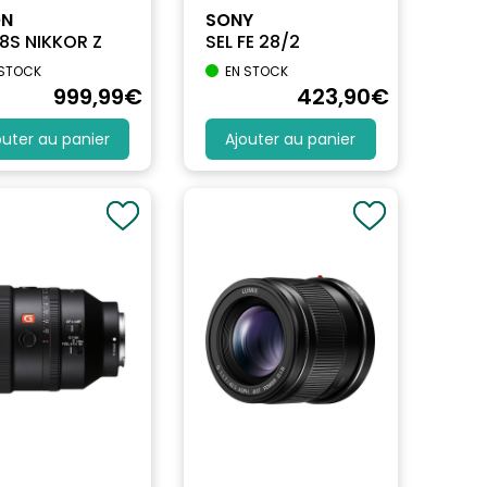
ON
SONY
.8S NIKKOR Z
SEL FE 28/2
 STOCK
EN STOCK
999
,99
€
423
,90
€
outer au panier
Ajouter au panier