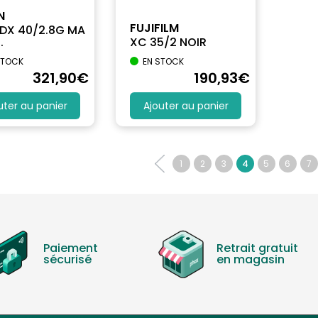
N
FUJIFILM
 DX 40/2.8G MA
.
XC 35/2 NOIR
STOCK
EN STOCK
321
,90
€
190
,93
€
uter au panier
Ajouter au panier
1
2
3
4
5
6
7
Paiement
Retrait gratuit
sécurisé
en magasin