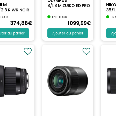
OLYMPUS
ILM
NIK
8/1.8 M.ZUIKO ED PRO
/2.8 R WR NOIR
...
35/1
STOCK
EN STOCK
EN
374
,88
€
1099
,99
€
uter au panier
Ajouter au panier
Aj