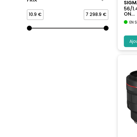
SIGM
56/1
ON...
10.9 €
7 298.9 €
EN 
Ajo