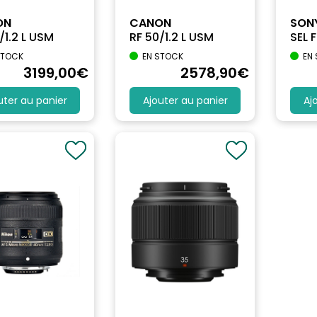
ON
CANON
SON
/1.2 L USM
RF 50/1.2 L USM
SEL 
STOCK
EN STOCK
EN
3199
,00
€
2578
,90
€
uter au panier
Ajouter au panier
Aj