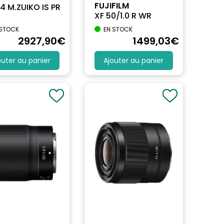
FUJIFILM
4 M.ZUIKO IS PR
XF 50/1.0 R WR
 STOCK
EN STOCK
2927
,90
€
1499
,03
€
outer au panier
Ajouter au panier