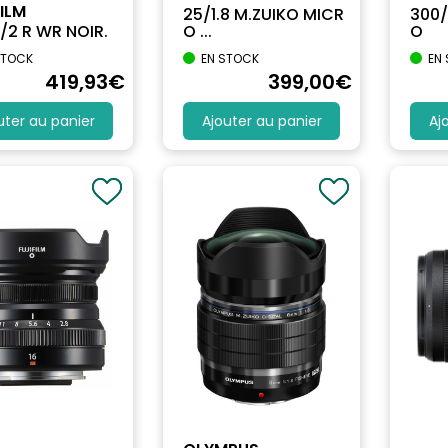
ILM
25/1.8 M.ZUIKO MICR
300/
/2 R WR NOIR.
O ...
O
STOCK
EN STOCK
EN
419
,93
€
399
,00
€
uter au panier
Ajouter au panier
Aj