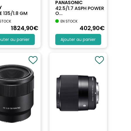
PANASONIC
Y
42.5/1.7 ASPH POWER
FE 135/1.8 GM
O...
 STOCK
EN STOCK
1824
,90
€
402
,90
€
outer au panier
Ajouter au panier