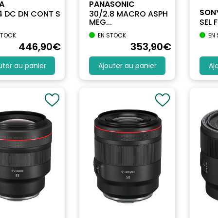
A
PANASONIC
SON
.4 DC DN CONT S
30/2.8 MACRO ASPH
MEG...
SEL 
STOCK
EN STOCK
EN
446
,90
€
353
,90
€
uter au panier
Ajouter au panier
Aj