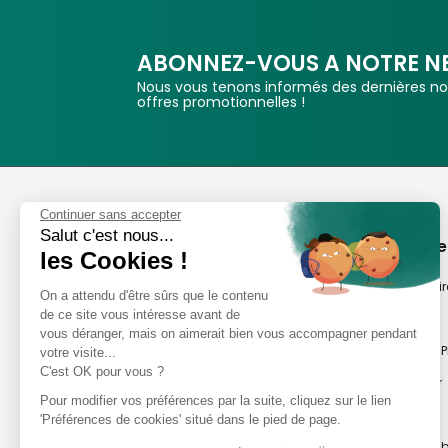
ABONNEZ-VOUS A NOTRE N
Nous vous tenons informés des dernières nou
offres promotionnelles !
Phox
Continuer sans accepter
Salut c'est nous...
Spécialiste de l'image
A propos de
les Cookies !
Suivez-nous
Notre savoir-fair
On a attendu d'être sûrs que le contenu
de ce site vous intéresse avant de
Notre histoire
vous déranger, mais on aimerait bien vous accompagner pendant
Nos magasins P
votre visite...
Avis clients
C'est OK pour vous ?
Notre newsletter
8,2/10 Avis vérifiés
Pour modifier vos préférences par la suite, cliquez sur le lien
Phox occasion
L'Appli Phox
'Préférences de cookies' situé dans le pied de page.
Atelier Photo en