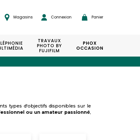
Magasins
Connexion
Panier
TRAVAUX
ÉLÉPHONIE
PHOX
PHOTO BY
LTIMÉDIA
OCCASION
FUJIFILM
nts types d'objectifs disponibles sur le
essionnel ou un amateur passionné
,