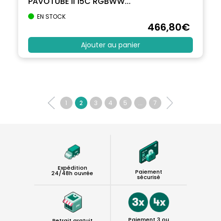
PAVOTUBE II 15C RGBWW...
EN STOCK
466
,80
€
Ajouter au panier
1
2
3
4
5
...
7
Expédition
Paiement
24/48h ouvrée
sécurisé
Paiement 3 ou
Retrait gratuit