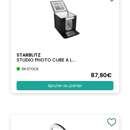
STARBLITZ
STUDIO PHOTO CUBE A L...
EN STOCK
87
,90
€
Ajouter au panier