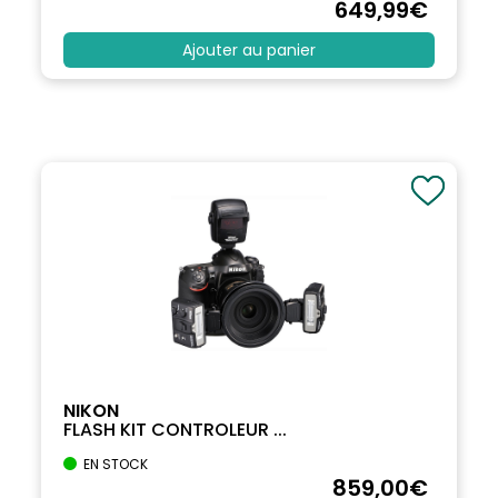
649
,99
€
Ajouter au panier
NIKON
FLASH KIT CONTROLEUR ...
EN STOCK
859
,00
€