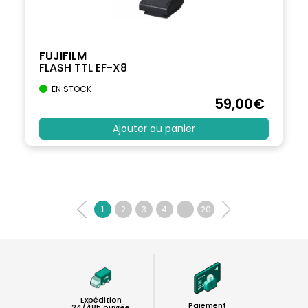
FUJIFILM
FLASH TTL EF-X8
EN STOCK
59
,00
€
Ajouter au panier
1
2
3
4
...
20
Expédition
Paiement
24/48h ouvrée