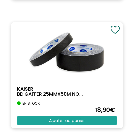
KAISER
BD GAFFER 25MMX50M NO...
EN STOCK
18
,90
€
Ajouter au panier