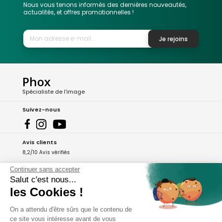
Nous vous tenons informés des dernières nouveautés,
actualités, et offres promotionnelles !
Je rejoins
Phox
Spécialiste de l'image
Suivez-nous
Avis clients
8,2/10 Avis vérifiés
Continuer sans accepter
L'Appli Phox
Salut c'est nous...
les Cookies !
A propos de Phox
On a attendu d'être sûrs que le contenu de
ce site vous intéresse avant de vous