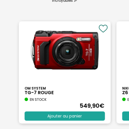
incroyables 🎉
OM SYSTEM
NI
TG-7 ROUGE
Z6 
EN STOCK
E
549
,90
€
Ajouter au panier