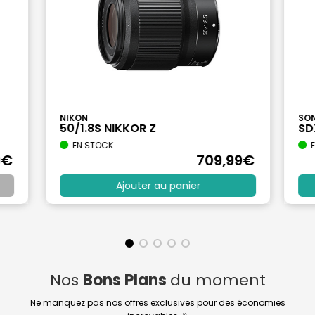
NIKON
SO
50/1.8S NIKKOR Z
SD
EN STOCK
E
9
€
709
,99
€
Ajouter au panier
Nos
Bons Plans
du moment
Ne manquez pas nos offres exclusives pour des économies