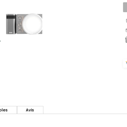
bles
Avis