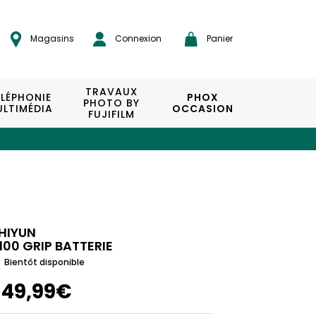
Magasins
Connexion
Panier
TRAVAUX
ÉLÉPHONIE
PHOX
PHOTO BY
LTIMÉDIA
OCCASION
FUJIFILM
HIYUN
100 GRIP BATTERIE
Bientôt disponible
149,99€