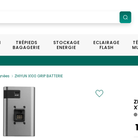
N
TRÉPIEDS
STOCKAGE
ECLAIRAGE
T
BAGAGERIE
ENERGIE
FLASH
MU
ignées
ZHIYUN X100 GRIP BATTERIE
Z
X