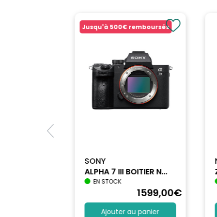
Jusqu'à
500€
remboursés
SONY
ALPHA 7 III BOITIER N...
EN STOCK
1712
,90
€
1599
,00
€
au panier
Ajouter au panier