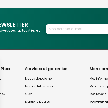
EWSLETTER
veautés, actualités, et
 Phox
Services et garanties
Mon com
e
Modes de paiement
Mes informa
Modes de livraison
Mon histori
hox
CGV
Mes favoris
Paiement
Mentions légales