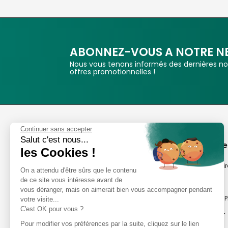
ABONNEZ-VOUS A NOTRE N
Nous vous tenons informés des dernières nou
offres promotionnelles !
Phox
Continuer sans accepter
Salut c'est nous...
Spécialiste de l'image
A propos de
les Cookies !
Suivez-nous
Notre savoir-fair
On a attendu d'être sûrs que le contenu
de ce site vous intéresse avant de
Notre histoire
vous déranger, mais on aimerait bien vous accompagner pendant
Nos magasins P
votre visite...
Avis clients
C'est OK pour vous ?
Notre newsletter
8,2/10 Avis vérifiés
Pour modifier vos préférences par la suite, cliquez sur le lien