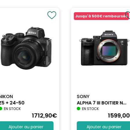
Jusqu'à
500€
remboursés
NIKON
SONY
Z5 + 24-50
ALPHA 7 III BOITIER N...
EN STOCK
EN STOCK
1712
,90
€
1599
,00
Ajouter au panier
Ajouter au panier