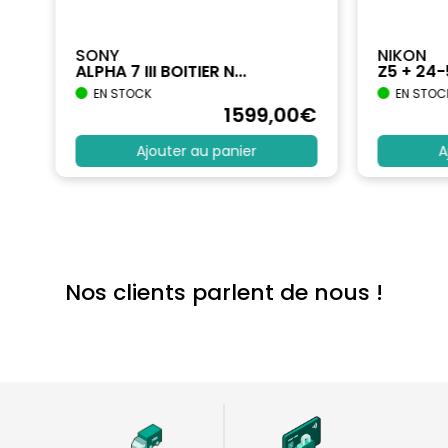
SONY
NIKON
ALPHA 7 III BOITIER N...
Z5 + 24
EN STOCK
EN STOC
€
1599
,00
€
Ajouter au panier
A
Nos clients parlent de nous !