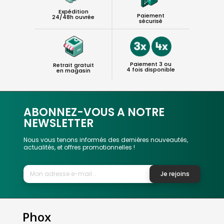
Expédition
Paiement
24/48h ouvrée
sécurisé
Paiement 3 ou
Retrait gratuit
4 fois disponible
en magasin
ABONNEZ-VOUS A NOTRE
NEWSLETTER
Nous vous tenons informés des dernières nouveautés,
actualités, et offres promotionnelles !
Je rejoins
Phox