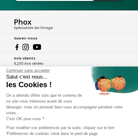
Phox
Spécialiste de l'image
Suivez-nous
Avis clients
8,2/10 Avis vérifiés
Continuer sans accepter
L'Appli Phox
Salut c'est nous...
les Cookies !
On a attendu d'être sûrs que le contenu de
A propos de Phox
ce site vous intéresse avant de vous
déranger, mais on aimerait bien vous accompagner pendant votre
Services et garanties
visite...
C'est OK pour vous ?
Mon compte
Pour modifier vos préférences par la suite, cliquez sur le lien
'Préférences de cookies' situé dans le pied de page.