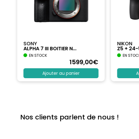
SONY
NIKON
ALPHA 7 III BOITIER N...
Z5 + 24
EN STOCK
EN STOC
€
1599
,00
€
Ajouter au panier
A
Nos clients parlent de nous !