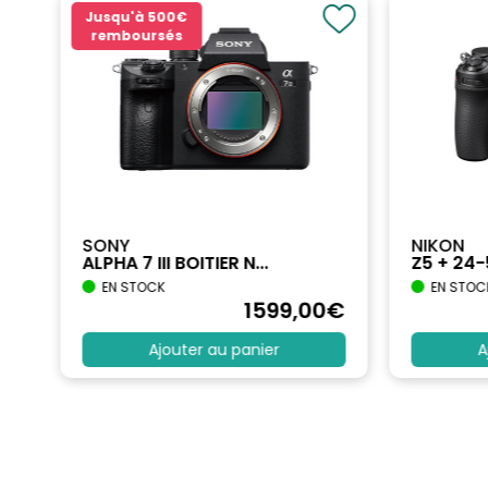
Jusqu'à
500€
remboursés
SONY
NIKON
ALPHA 7 III BOITIER N...
Z5 + 24
EN STOCK
EN STOC
€
1599
,00
€
Ajouter au panier
A