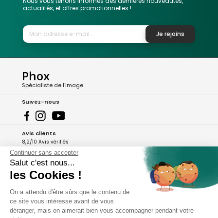
Nous vous tenons informés des dernières nouveautés,
actualités, et offres promotionnelles !
Je rejoins
Phox
Spécialiste de l'image
Suivez-nous
Avis clients
8,2/10 Avis vérifiés
Continuer sans accepter
L'Appli Phox
Salut c'est nous...
les Cookies !
On a attendu d'être sûrs que le contenu de
A propos de Phox
ce site vous intéresse avant de vous
déranger, mais on aimerait bien vous accompagner pendant votre
Services et garanties