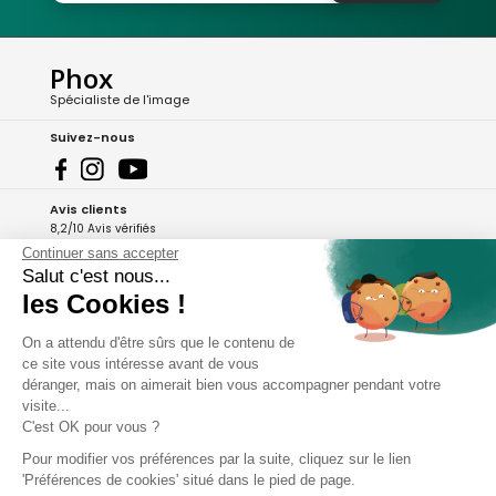
Phox
Spécialiste de l'image
Suivez-nous
Avis clients
8,2/10 Avis vérifiés
Continuer sans accepter
L'Appli Phox
Salut c'est nous...
les Cookies !
On a attendu d'être sûrs que le contenu de
A propos de Phox
ce site vous intéresse avant de vous
déranger, mais on aimerait bien vous accompagner pendant votre
Services et garanties
visite...
C'est OK pour vous ?
Mon compte
Pour modifier vos préférences par la suite, cliquez sur le lien
'Préférences de cookies' situé dans le pied de page.