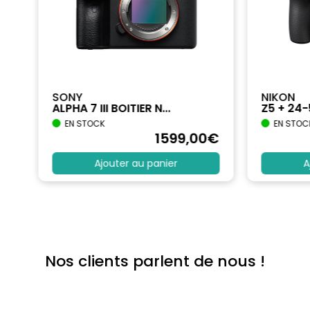
SONY
NIKON
ALPHA 7 III BOITIER N...
Z5 + 24
EN STOCK
EN STOC
€
1599
,00
€
Ajouter au panier
A
Nos clients parlent de nous !