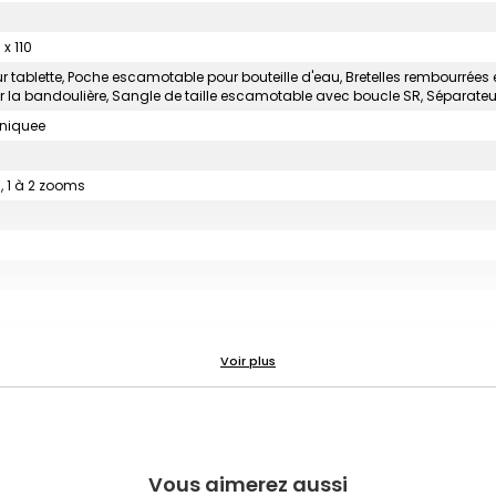
x 110
 tablette, Poche escamotable pour bouteille d'eau, Bretelles rembourrée
sur la bandoulière, Sangle de taille escamotable avec boucle SR, Séparateur
uniquee
s, 1 à 2 zooms
Vous aimerez aussi