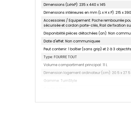
Dimensions (LxHxP): 235 x 440 x 145
Dimensions intérieures en mm (L x H x P): 215 x 390 
Accessoires / Equipement: Poche rembourrée pour
sécurisée et cordon porte-clés, Rail de fixation 
Disponibilité pièces détachées (an): Non comm
Date d'effet: Non communiquee
Peut contenir: 1 boîtier (sans grip) et 2 à 3 objectif
Type: FOURRE TOUT
Volume compartiment principal: 11 L
Dimension logement ordinateur (cm): 20.5 x 27.5
Gamme: TurnStyle
Couleur: Noir
MARQUE: THINK TANK