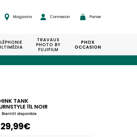
Magasins
Connexion
Panier
TRAVAUX
ÉLÉPHONIE
PHOX
PHOTO BY
LTIMÉDIA
OCCASION
FUJIFILM
HINK TANK
URNSTYLE 11L NOIR
Bientôt disponible
129,99€