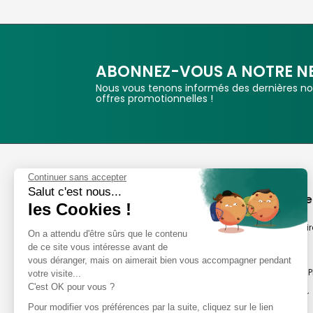
ABONNEZ-VOUS A NOTRE N
Nous vous tenons informés des dernières nou
offres promotionnelles !
Phox
Continuer sans accepter
Salut c'est nous...
Spécialiste de l'image
A propos de
les Cookies !
Suivez-nous
Notre savoir-fair
On a attendu d'être sûrs que le contenu
de ce site vous intéresse avant de
Notre histoire
vous déranger, mais on aimerait bien vous accompagner pendant
Nos magasins P
votre visite...
Avis clients
C'est OK pour vous ?
Notre newsletter
8,2/10 Avis vérifiés
Pour modifier vos préférences par la suite, cliquez sur le lien