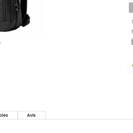
bles
Avis