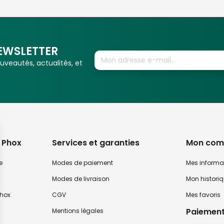
EWSLETTER
veautés, actualités, et
 Phox
Services et garanties
Mon com
e
Modes de paiement
Mes informa
Modes de livraison
Mon histori
hox
CGV
Mes favoris
Paiement
Mentions légales