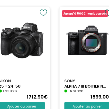
Jusqu'à
500€
remboursés
NIKON
SONY
Z5 + 24-50
ALPHA 7 III BOITIER N...
EN STOCK
EN STOCK
1712
,90
€
1599
,00
Ajouter au panier
Ajouter au panier