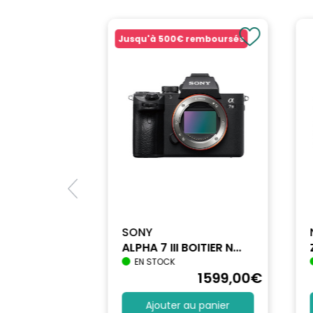
Jusqu'à
500€
remboursés
SONY
ALPHA 7 III BOITIER N...
EN STOCK
1712
,90
€
1599
,00
€
au panier
Ajouter au panier