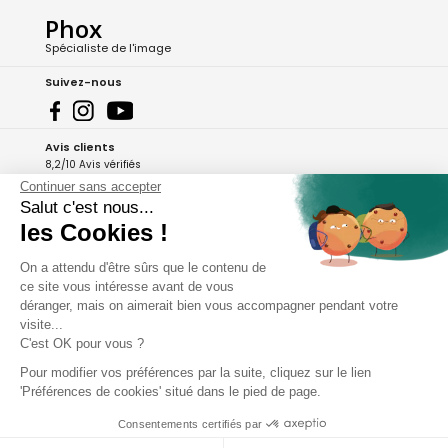
Phox
Spécialiste de l'image
Suivez-nous
Avis clients
8,2/10 Avis vérifiés
Continuer sans accepter
L'Appli Phox
Salut c'est nous...
les Cookies !
On a attendu d'être sûrs que le contenu de
A propos de Phox
ce site vous intéresse avant de vous
déranger, mais on aimerait bien vous accompagner pendant votre
Services et garanties
visite...
C'est OK pour vous ?
Mon compte
Pour modifier vos préférences par la suite, cliquez sur le lien
'Préférences de cookies' situé dans le pied de page.
Aide et contact
Consentements certifiés par