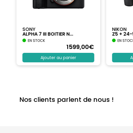
SONY
NIKON
ALPHA 7 III BOITIER N...
Z5 + 24
EN STOCK
EN STOC
€
1599
,00
€
Ajouter au panier
A
Nos clients parlent de nous !