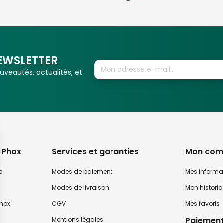
EWSLETTER
veautés, actualités, et
 Phox
Services et garanties
Mon com
e
Modes de paiement
Mes informa
Modes de livraison
Mon histori
hox
CGV
Mes favoris
Paiement
Mentions légales