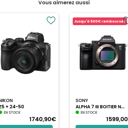
Vous aimerez aussi
Jusqu'à
500€
remboursés
5
NIKON
SONY
Z5 + 24-50
ALPHA 7 III BOITIER N...
EN STOCK
EN STOCK
1740
,90
€
1599
,00