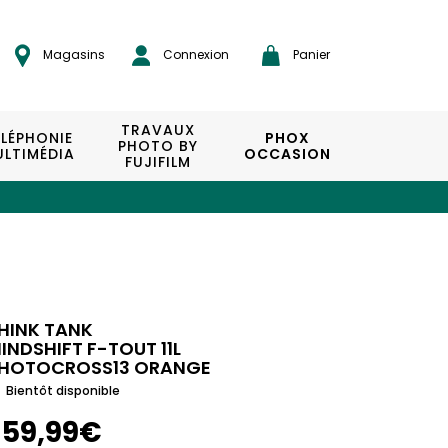
Magasins
Connexion
Panier
TRAVAUX
ÉLÉPHONIE
PHOX
PHOTO BY
LTIMÉDIA
OCCASION
FUJIFILM
HINK TANK
INDSHIFT F-TOUT 11L
HOTOCROSS13 ORANGE
Bientôt disponible
159,99€