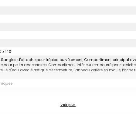
0 x 140
e, Sangles d'attache pour trépied ou vêtement, Compartiment principal av
e pour petits accessoires, Compartiment intérieur rembourré pour tablette 
teille d'eau avec élastique de fermeture, Panneau arrière en maille, Poche 
uniquee
ont un 70-200mm f/2.8 et une tablette (ou ordinateur portable) 13”