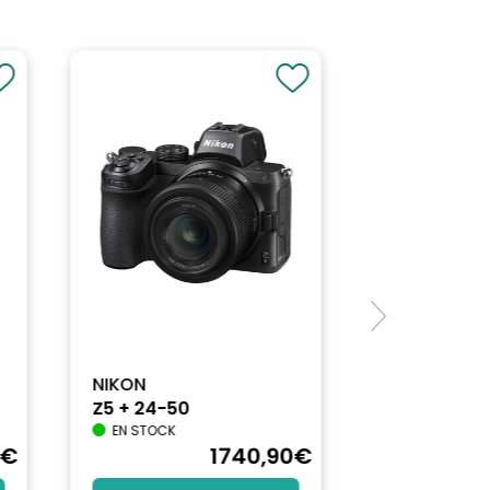
NIKON
Z5 + 24-50
EN STOCK
€
1740
,90
€