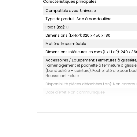
Caractéristiques principales
Compatible avec: Universel
Type de produit: Sac à bandoulière
Poids (kg): 1.1
Dimensions (LxHxP): 320 x 450 x 180
Matière: Imperméable
Dimensions intérieures en mm (L x H x P): 240 x 36
Accessoires / Equipement: Fermetures à glissièr
l'aménagement et pochette à fermeture à glissièr
(bandoulière + ceinture), Poche latérale pour bou
Housse anti-pluie
Disponibilité pièces détachées (an): Non comm
Date d'effet: Non communiquee
Finition / Nuance: Gris carbone
Peut contenir: Un DSLR sans grip , 2-4 objectifs d
Bandoulière: Oui
Type: Sac à bandoulière
Type d'accessoire: Autre