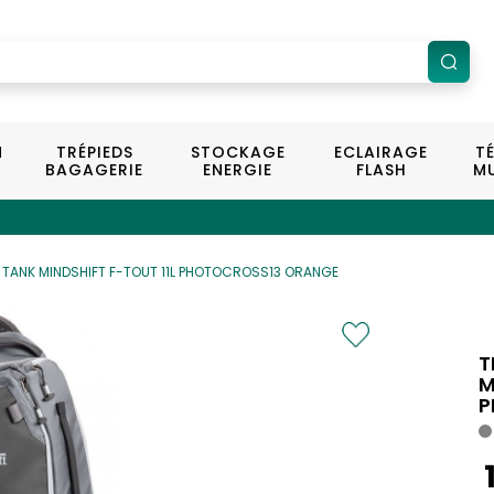
N
TRÉPIEDS
STOCKAGE
ECLAIRAGE
T
BAGAGERIE
ENERGIE
FLASH
MU
 TANK MINDSHIFT F-TOUT 11L PHOTOCROSS13 ORANGE
T
M
P