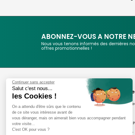
ABONNEZ-VOUS A NOTRE N
Nous vous tenons informés des dernières nou
offres promotionnelles !
Phox
Continuer sans accepter
Salut c'est nous...
Spécialiste de l'image
A propos de
les Cookies !
Suivez-nous
Notre savoir-fair
On a attendu d'être sûrs que le contenu
de ce site vous intéresse avant de
Notre histoire
vous déranger, mais on aimerait bien vous accompagner pendant
Nos magasins P
votre visite...
Avis clients
C'est OK pour vous ?
Notre newsletter