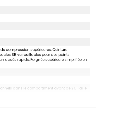
 de compression supérieures, Ceinture
cles SR verrouillables pour des points
un accès rapide, Poignée supérieure simplifiée en
ersonnels dans le compartiment avant de 2 L, Taille