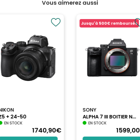
Vous aimerez aussi
Jusqu'à
500€
remboursés
NIKON
SONY
Z5 + 24-50
ALPHA 7 III BOITIER N...
EN STOCK
EN STOCK
1740
,90
€
1599
,00