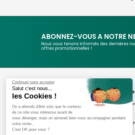
ABONNEZ-VOUS A NOTRE N
Nous vous tenons informés des dernières nou
offres promotionnelles !
Phox
Continuer sans accepter
Salut c'est nous...
Spécialiste de l'image
A propos de
les Cookies !
Suivez-nous
Notre savoir-fair
On a attendu d'être sûrs que le contenu
de ce site vous intéresse avant de
Notre histoire
vous déranger, mais on aimerait bien vous accompagner pendant
Nos magasins P
votre visite...
Avis clients
C'est OK pour vous ?
Notre newsletter