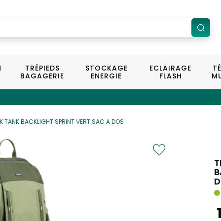
N
TRÉPIEDS
STOCKAGE
ECLAIRAGE
T
BAGAGERIE
ENERGIE
FLASH
MU
K TANK BACKLIGHT SPRINT VERT SAC A DOS
T
B
D