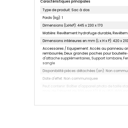
Caractéristiques principales
Type de produit: Sac à dos
Poids (kg): 1
Dimensions (LxHxP): 445 x 230 x 170
Matière: Revêtement hydrofuge durable, Revêtem
Dimensions intérieures en mm (L x H x P): 420 x 210
Accessoires / Equipement: Accès au panneau arri
rembourrée, Deux grandes poches pour bouteille 
d'attache supplémentaires, Support lombaire, Ferm
sangle
Disponibilité pièces détachées (an): Non comm
Date d'effet: Non communiquee
Peut contenir: Boîtier d'appareil photo de taille 
max de l'objectif de 300 mm f/2.8 ou 150-600 mm f
Type: Sac à dos appareil photo
Nombre d'unité(s): 1
Volume compartiment principal: 15 L
Couleur: Vert