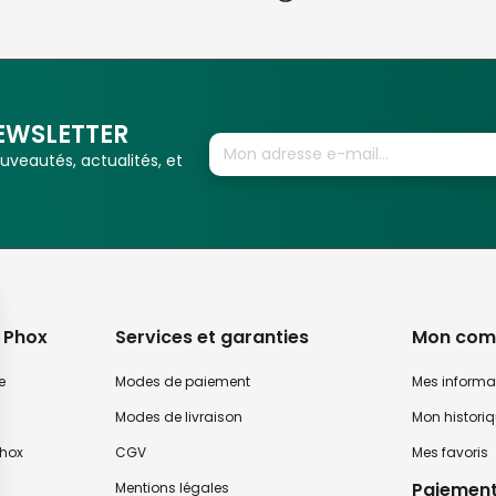
EWSLETTER
veautés, actualités, et
 Phox
Services et garanties
Mon com
e
Modes de paiement
Mes informa
Modes de livraison
Mon histori
hox
CGV
Mes favoris
Paiement
Mentions légales