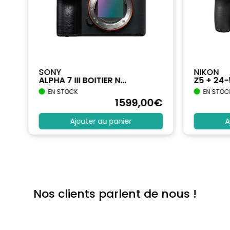
SONY
NIKON
ALPHA 7 III BOITIER N...
Z5 + 24
EN STOCK
EN STOC
€
1599
,00
€
Ajouter au panier
A
Nos clients parlent de nous !