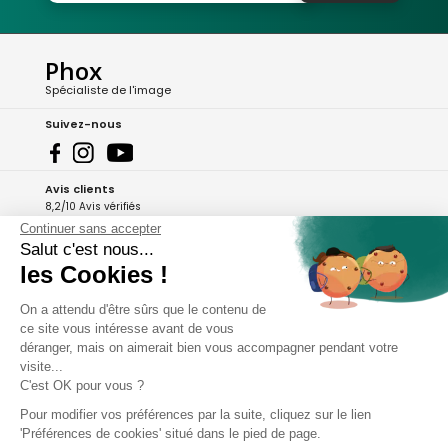
Phox
Spécialiste de l'image
Suivez-nous
Avis clients
8,2/10 Avis vérifiés
Continuer sans accepter
L'Appli Phox
Salut c'est nous...
les Cookies !
On a attendu d'être sûrs que le contenu de
A propos de Phox
ce site vous intéresse avant de vous
déranger, mais on aimerait bien vous accompagner pendant votre
Services et garanties
visite...
C'est OK pour vous ?
Mon compte
Pour modifier vos préférences par la suite, cliquez sur le lien
'Préférences de cookies' situé dans le pied de page.