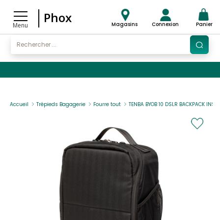
Phox
Magasins
Connexion
Panier
Menu
Accueil
Trépieds Bagagerie
Fourre tout
TENBA BYOB 10 DSLR BACKPACK INSE