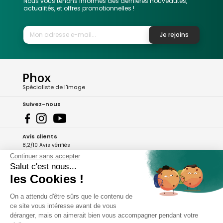
Nous vous tenons informés des dernières nouveautés,
actualités, et offres promotionnelles !
Je rejoins
Phox
Spécialiste de l'image
Suivez-nous
Avis clients
8,2/10 Avis vérifiés
Continuer sans accepter
L'Appli Phox
Salut c'est nous...
les Cookies !
On a attendu d'être sûrs que le contenu de
A propos de Phox
ce site vous intéresse avant de vous
déranger, mais on aimerait bien vous accompagner pendant votre
Services et garanties