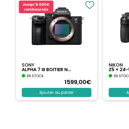
Jusqu'à
500€
remboursés
SONY
NIKON
ALPHA 7 III BOITIER N...
Z5 + 24
EN STOCK
EN STOC
€
1599
,00
€
Ajouter au panier
A