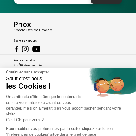
Phox
Spécialiste de l'image
Suivez-nous
Avis clients
8,2/10 Avis vérifiés
Continuer sans accepter
L'Appli Phox
Salut c'est nous...
les Cookies !
On a attendu d'être sûrs que le contenu de
A propos de Phox
ce site vous intéresse avant de vous
déranger, mais on aimerait bien vous accompagner pendant votre
Services et garanties
visite...
C'est OK pour vous ?
Mon compte
Pour modifier vos préférences par la suite, cliquez sur le lien
'Préférences de cookies' situé dans le pied de page.