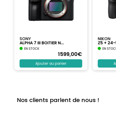
SONY
NIKON
ALPHA 7 III BOITIER N...
Z5 + 24
EN STOCK
EN STOC
€
1599
,00
€
Ajouter au panier
A
Nos clients parlent de nous !