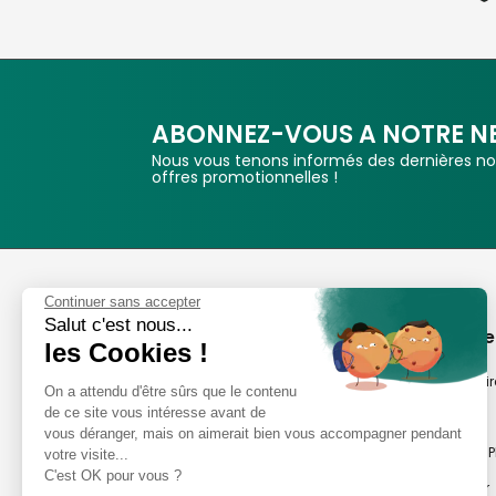
ABONNEZ-VOUS A NOTRE N
Nous vous tenons informés des dernières nou
offres promotionnelles !
Phox
Continuer sans accepter
Salut c'est nous...
Spécialiste de l'image
A propos de
les Cookies !
Suivez-nous
Notre savoir-fair
On a attendu d'être sûrs que le contenu
de ce site vous intéresse avant de
Notre histoire
vous déranger, mais on aimerait bien vous accompagner pendant
Nos magasins P
votre visite...
Avis clients
C'est OK pour vous ?
Notre newsletter