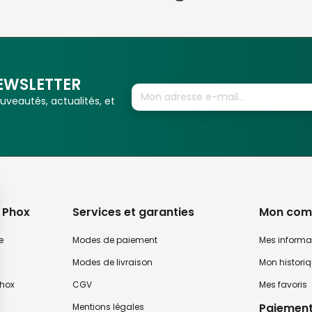
EWSLETTER
veautés, actualités, et
 Phox
Services et garanties
Mon com
e
Modes de paiement
Mes informa
Modes de livraison
Mon histori
hox
CGV
Mes favoris
Paiement
Mentions légales