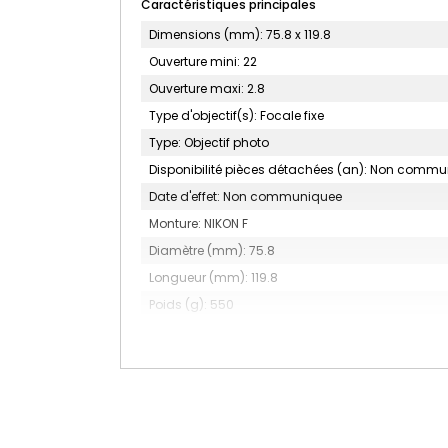
Caractéristiques principales
Dimensions (mm): 75.8 x 119.8
Ouverture mini: 22
Ouverture maxi: 2.8
Type d'objectif(s): Focale fixe
Type: Objectif photo
Disponibilité pièces détachées (an): Non comm
Date d'effet: Non communiquee
Monture: NIKON F
Diamètre (mm): 75.8
Longueur (mm): 119.8
Poids (g): 550
Diamètre du filtre (mm): 67
Accessoire(s) inclus: Pare-soleil, Bouchons avant 
Nombre de lamelles du diaphragme: 9 (circulair
Construction optique: 17 éléments en 15 groupes
Type: Objectif Zoom