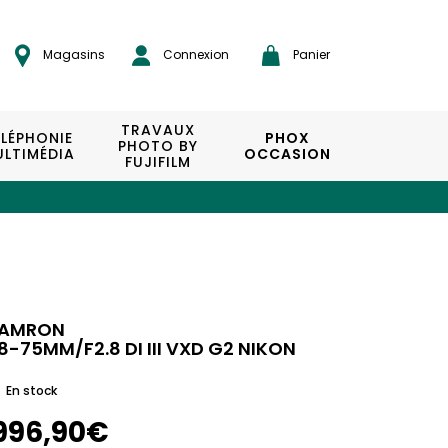
Magasins
Connexion
Panier
TRAVAUX
ÉLÉPHONIE
PHOX
PHOTO BY
LTIMÉDIA
OCCASION
FUJIFILM
AMRON
8-75MM/F2.8 DI III VXD G2 NIKON
En stock
996,90€