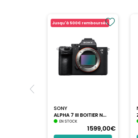
Grand angle: Oui
Luminosité: Lumineux
Focale Minimum en mm: 28-75
Jusqu'à
500€
remboursés
Focale max (mm): 75
Stabilisateur d'Image: Non
Couleur: Noir
MARQUE: TAMRON
SONY
ALPHA 7 III BOITIER N...
EN STOCK
1698
,90
€
1599
,00
€