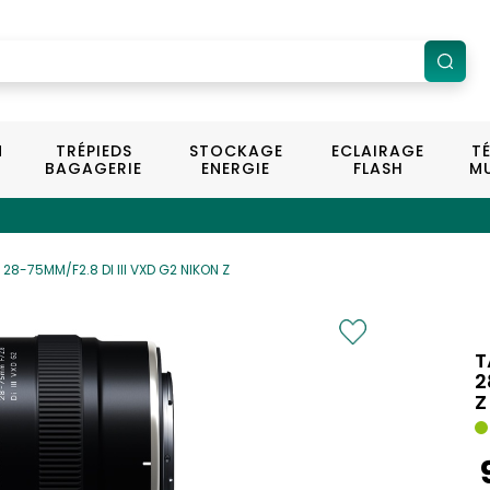
N
TRÉPIEDS
STOCKAGE
ECLAIRAGE
T
BAGAGERIE
ENERGIE
FLASH
MU
28-75MM/F2.8 DI III VXD G2 NIKON Z
T
2
Z