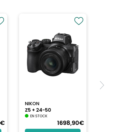
NIKON
Z5 + 24-50
EN STOCK
€
1698
,90
€