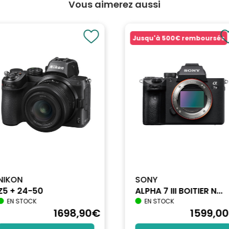
Vous aimerez aussi
Jusqu'à
500€
remboursés
NIKON
SONY
Z5 + 24-50
ALPHA 7 III BOITIER N...
EN STOCK
EN STOCK
1698
,90
€
1599
,00