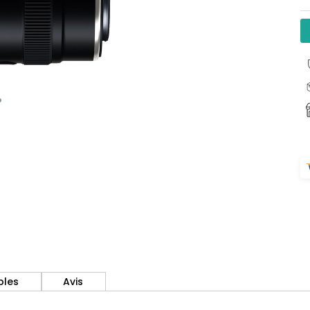
bles
Avis