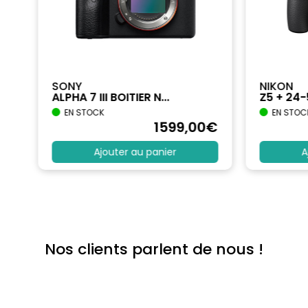
SONY
NIKON
ALPHA 7 III BOITIER N...
Z5 + 24
EN STOCK
EN STOC
€
1599
,00
€
Ajouter au panier
A
Nos clients parlent de nous !