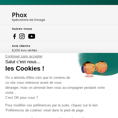
Phox
Spécialiste de l'image
Suivez-nous
Avis clients
8,2/10 Avis vérifiés
Continuer sans accepter
L'Appli Phox
Salut c'est nous...
les Cookies !
On a attendu d'être sûrs que le contenu de
A propos de Phox
ce site vous intéresse avant de vous
déranger, mais on aimerait bien vous accompagner pendant votre
Services et garanties
visite...
C'est OK pour vous ?
Mon compte
Pour modifier vos préférences par la suite, cliquez sur le lien
'Préférences de cookies' situé dans le pied de page.
Aide et contact