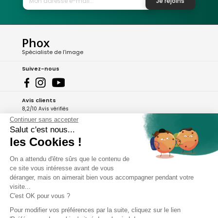
Je rejoins
Phox
Spécialiste de l'image
Suivez-nous
Avis clients
8,2/10 Avis vérifiés
Continuer sans accepter
L'Appli Phox
Salut c'est nous...
les Cookies !
On a attendu d'être sûrs que le contenu de
A propos de Phox
ce site vous intéresse avant de vous
déranger, mais on aimerait bien vous accompagner pendant votre
Services et garanties
visite...
C'est OK pour vous ?
Mon compte
Pour modifier vos préférences par la suite, cliquez sur le lien