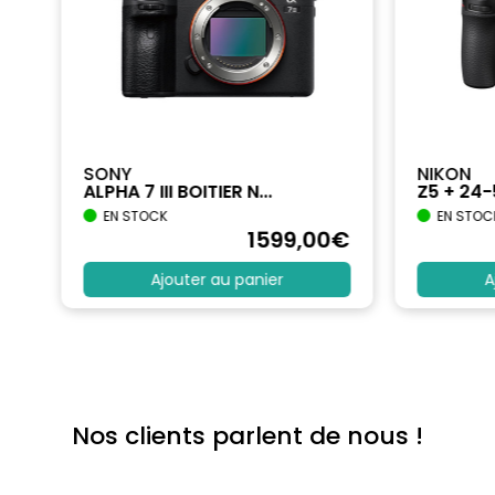
SONY
NIKON
ALPHA 7 III BOITIER N...
Z5 + 24
EN STOCK
EN STOC
€
1599
,00
€
Ajouter au panier
A
Nos clients parlent de nous !