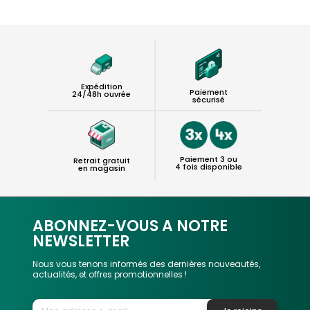
Expédition
Paiement
24/48h ouvrée
sécurisé
Paiement 3 ou
Retrait gratuit
4 fois disponible
en magasin
ABONNEZ-VOUS A NOTRE
NEWSLETTER
Nous vous tenons informés des dernières nouveautés,
actualités, et offres promotionnelles !