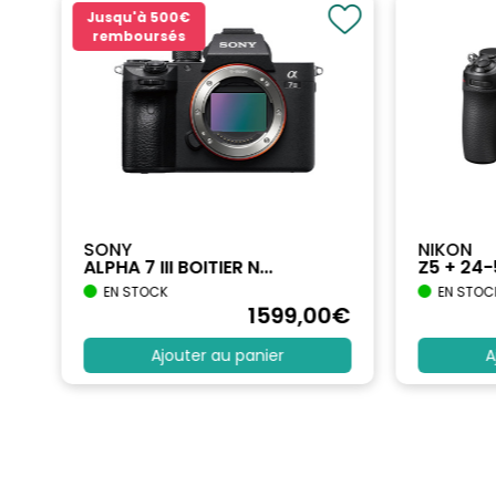
Jusqu'à
500€
remboursés
SONY
NIKON
ALPHA 7 III BOITIER N...
Z5 + 24
EN STOCK
EN STOC
€
1599
,00
€
Ajouter au panier
A