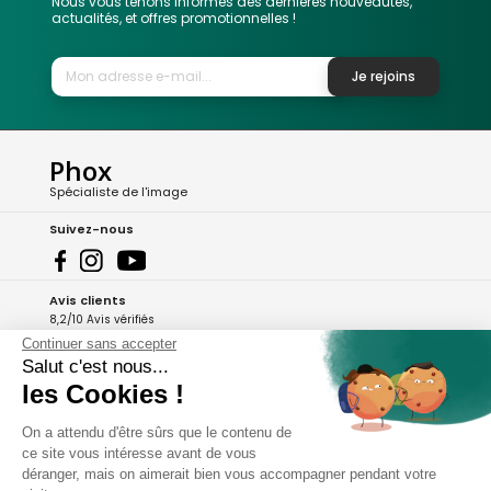
Nous vous tenons informés des dernières nouveautés,
actualités, et offres promotionnelles !
Je rejoins
Phox
Spécialiste de l'image
Suivez-nous
Avis clients
8,2/10 Avis vérifiés
Continuer sans accepter
L'Appli Phox
Salut c'est nous...
les Cookies !
On a attendu d'être sûrs que le contenu de
A propos de Phox
ce site vous intéresse avant de vous
déranger, mais on aimerait bien vous accompagner pendant votre
Services et garanties