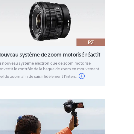
ouveau système de zoom motorisé réactif
e nouveau système électronique de zoom motorisé
onvertit le contrôle de la bague de zoom en mouvement
éel du zoom afin de saisir fidèlement l'inten...