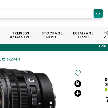
N
TRÉPIEDS
STOCKAGE
ECLAIRAGE
T
BAGAGERIE
ENERGIE
FLASH
MU
+ de 100 magasins en 
L PZ 10-20/4 G
S
S