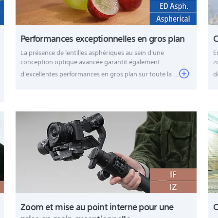
Performances exceptionnelles en gros plan
C
La présence de lentilles asphériques au sein d'une
E
conception optique avancée garantit également
z
d'excellentes performances en gros plan sur toute la ...
d
Zoom et mise au point interne pour une
C