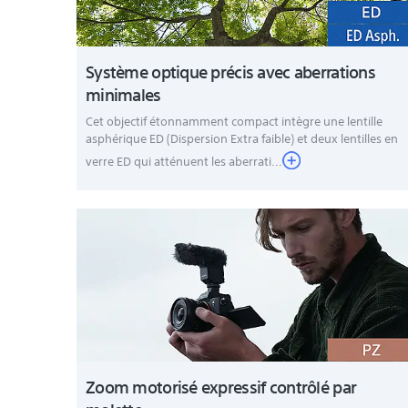
Système optique précis avec aberrations
minimales
Cet objectif étonnamment compact intègre une lentille
asphérique ED (Dispersion Extra faible) et deux lentilles en
verre ED qui atténuent les aberrati...
Zoom motorisé expressif contrôlé par