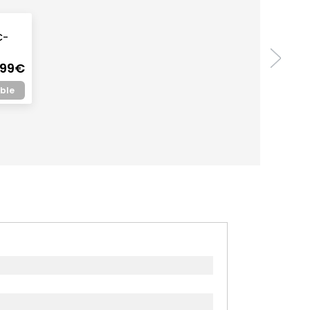
C-
,99€
ible