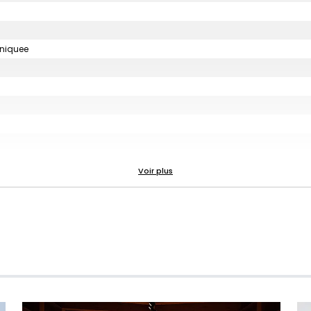
uniquee
e)