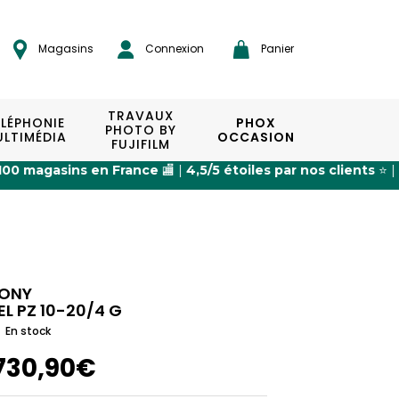
Magasins
Connexion
Panier
TRAVAUX
ÉLÉPHONIE
PHOX
PHOTO BY
LTIMÉDIA
OCCASION
FUJIFILM
France
🏬 |
4,5/5 étoiles par nos clients
⭐ |
Expédition 24/4
ONY
EL PZ 10-20/4 G
En stock
730,90€