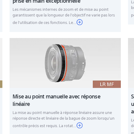
prise en main exceptionnelle
L
b
Les mécanismes internes de zoom et de mise au point
garantissent que la longueur de l'objectif ne varie pas lors
p
de l'utilisation de ces fonctions. Le...
Mise au point manuelle avec réponse
S
linéaire
u
a
La mise au point manuelle à réponse linéaire assure une
réponse directe et linéaire de la bague de zoom lorsqu'un
L
contrôle précis est requis. La rotat...
d
m