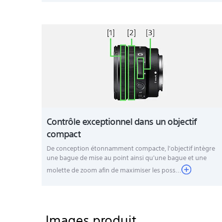
Contrôle exceptionnel dans un objectif
compact
De conception étonnamment compacte, l'objectif intègre
une bague de mise au point ainsi qu'une bague et une
molette de zoom afin de maximiser les poss...
Images produit