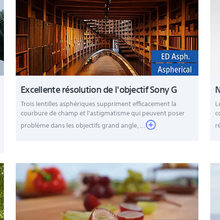
Excellente résolution de l'objectif Sony G
N
Trois lentilles asphériques suppriment efficacement la
L
courbure de champ et l'astigmatisme qui peuvent poser
c
problème dans les objectifs grand angle, ...
r