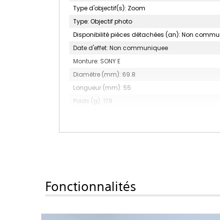
Type d'objectif(s): Zoom
Type: Objectif photo
Disponibilité pièces détachées (an): Non comm
Date d'effet: Non communiquee
Monture: SONY E
Diamètre (mm): 69.8
Longueur (mm): 55
Poids (g): 178
Diamètre du filtre (mm): 62
Accessoire(s) inclus: Pare-soleil
Nombre de lamelles du diaphragme: 7 (circulair
Construction optique: 11 éléments en 8 groupes
Type: Zoom reflex numérique
Fonctionnalités
Facteur d'agrandissement: 0.18x
Grand angle: Oui
Mise au point min.: De 11 à 50 cm