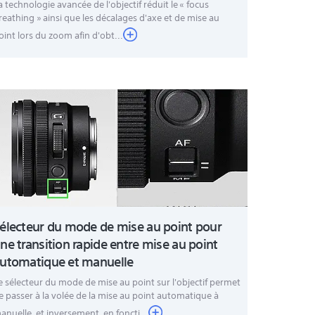
a technologie avancée de l'objectif réduit le « focus
reathing » ainsi que les décalages d'axe et de mise au
oint lors du zoom afin d'obt...
électeur du mode de mise au point pour
ne transition rapide entre mise au point
utomatique et manuelle
e sélecteur du mode de mise au point sur l'objectif permet
e passer à la volée de la mise au point automatique à
anuelle, et inversement, en foncti...