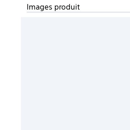
Images produit
Couleur: Blanc
MARQUE: SONY