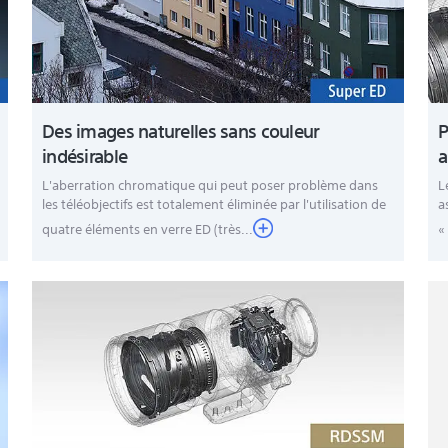
C)
Des images naturelles sans couleur
P
indésirable
a
L'aberration chromatique qui peut poser problème dans
L
les téléobjectifs est totalement éliminée par l'utilisation de
a
quatre éléments en verre ED (très...
«