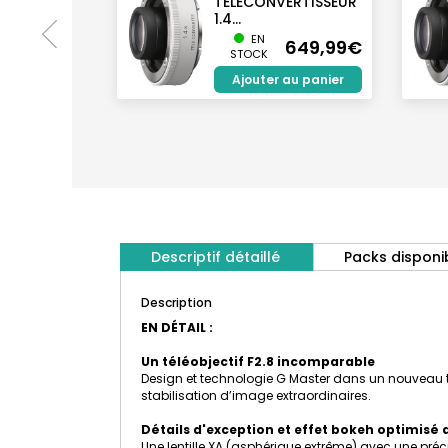
TELECONVERTISSEUR
1.4...
EN
649,99€
STOCK
Ajouter au panier
Descriptif détaillé
Packs disponi
Description
EN DÉTAIL :
Un téléobjectif F2.8 incomparable
Design et technologie G Master dans un nouveau té
stabilisation d’image extraordinaires.
Détails d'exception et effet bokeh optimisé d
Une lentille XA (asphérique extrême) avec une préci