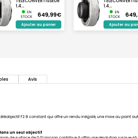
TELECONVERTISSEUR
TELECONVERTIS
1.4...
1.4...
EN
EN
649,99€
649
STOCK
STOCK
Ajouter au panier
Ajouter au pan
bles
Avis
léobjectif F2.8 constant qui offre un rendu inégalé, une mise au point 
ans un seul objectif
sion de surface de 0,01 micron contribue à offrir une résolution jusque-là