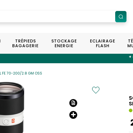
N
TRÉPIEDS
STOCKAGE
ECLAIRAGE
T
BAGAGERIE
ENERGIE
FLASH
MU
+ de 100 magasin
L FE 70-200/2.8 GM OSS
S
S