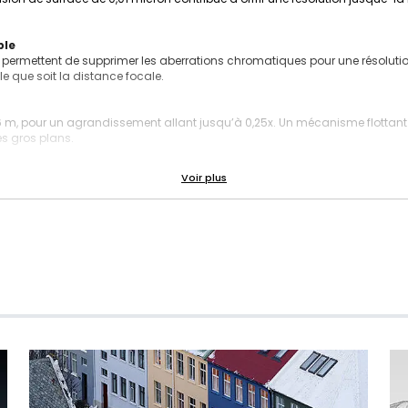
ble
er ED permettent de supprimer les aberrations chromatiques pour une résolu
e que soit la distance focale.
 m, pour un agrandissement allant jusqu’à 0,25x. Un mécanisme flottant 
es gros plans.
s photos et les vidéos
M (moteur à ondes supersoniques) qui offrent la précision et la puissanc