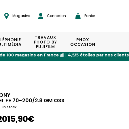
Magasins
Connexion
Panier
TRAVAUX
ÉLÉPHONIE
PHOX
PHOTO BY
LTIMÉDIA
OCCASION
FUJIFILM
s en France
🏬 |
4,5/5 étoiles par nos clients
⭐ |
Expédition 
ONY
EL FE 70-200/2.8 GM OSS
En stock
2015,90€