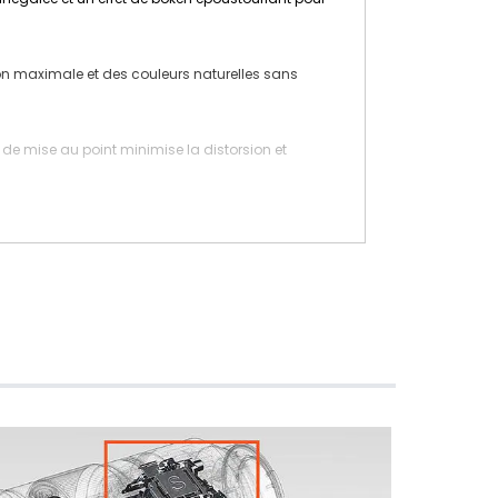
tion maximale et des couleurs naturelles sans
de mise au point minimise la distorsion et
e requises pour la mise au point des photos et des