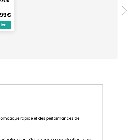
SEUR
,99€
ier
automatique rapide et des performances de
 inégalée et un effet de bokeh époustouflant pour