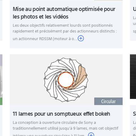
Mise au point automatique optimisée pour
U
les photos et les vidéos
L
u
Les deux objectifs relativement lourds sont positionnés
rapidement et précisément par des actionneurs distincts :
s
un actionneur RDSSM (moteur à o...
LC-F77S), protège-objectif arrière (ALC-R1EM), boîtier, dispositif de fixation
amme, Revêtement antireflet Nano Sny pour éliminer les reflets et l'effet "f
ère et à l'humidité.
11 lames pour un somptueux effet bokeh
S
uniquee
La conception à ouverture circulaire de Sony a
L
traditionnellement utilisé jusqu'à 9 lames, mais cet objectif
d
intègre une ouverture circulaire à 11 lam...
f