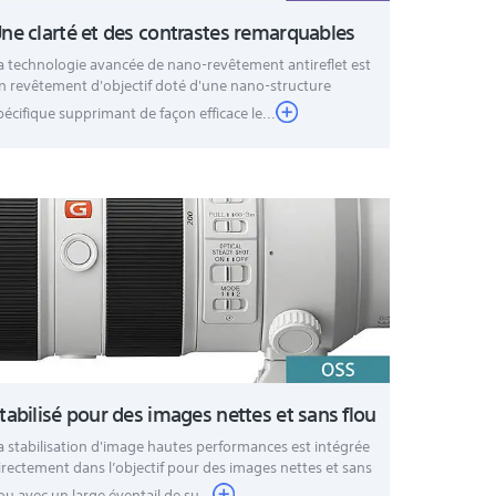
ne clarté et des contrastes remarquables
a technologie avancée de nano-revêtement antireflet est
n revêtement d'objectif doté d'une nano-structure
pécifique supprimant de façon efficace le...
 pour trépied
antôme", Ouverture circulaire à 11 lames pour des
tabilisé pour des images nettes et sans flou
a stabilisation d'image hautes performances est intégrée
irectement dans l’objectif pour des images nettes et sans
lou avec un large éventail de su...