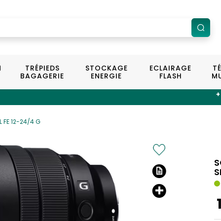
N
TRÉPIEDS
STOCKAGE
ECLAIRAGE
T
BAGAGERIE
ENERGIE
FLASH
MU
+ de 100 magasi
L FE 12-24/4 G
S
S