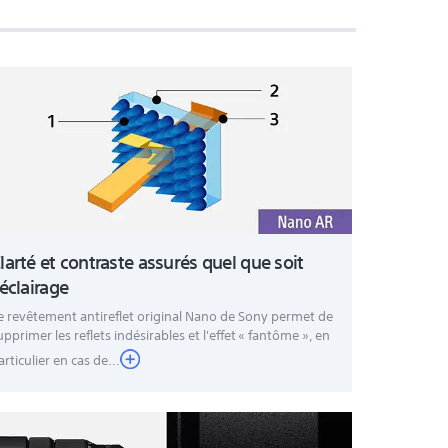
larté et contraste assurés quel que soit
'éclairage
e revêtement antireflet original Nano de Sony permet de
upprimer les reflets indésirables et l'effet « fantôme », en
articulier en cas de...