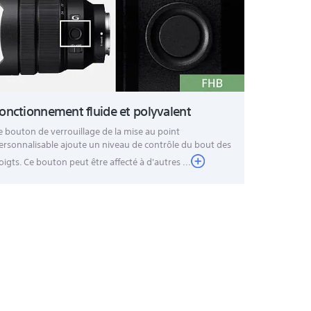
onctionnement fluide et polyvalent
e bouton de verrouillage de la mise au point
ersonnalisable ajoute un niveau de contrôle du bout des
oigts. Ce bouton peut être affecté à d'autres ...