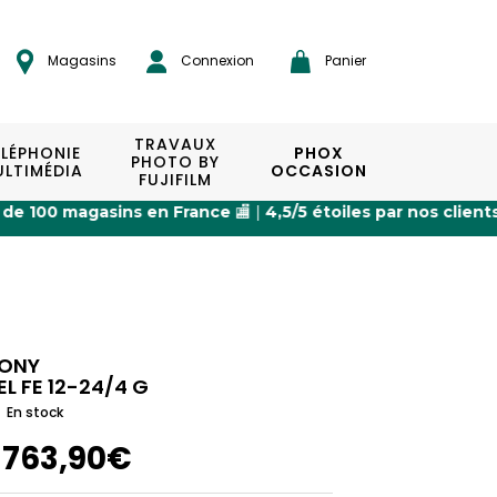
Magasins
Connexion
Panier
TRAVAUX
ÉLÉPHONIE
PHOX
PHOTO BY
LTIMÉDIA
OCCASION
FUJIFILM
ns en France
🏬 |
4,5/5 étoiles par nos clients
⭐ |
Expédition
ONY
EL FE 12-24/4 G
En stock
1763,90€