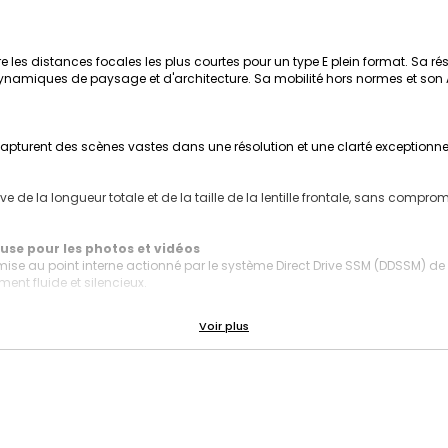
 les distances focales les plus courtes pour un type E plein format. Sa ré
dynamiques de paysage et d'architecture. Sa mobilité hors normes et son AF s
apturent des scènes vastes dans une résolution et une clarté exceptionnel
e de la longueur totale et de la taille de la lentille frontale, sans compro
use pour les photos et vidéos
se au point interne actionné par le système Direct Drive SSM (DDSSM) de S
nt fluide et silencieux.
nnalisable offre un meilleur contrôle et plus de polyvalence, et la concept
ficiles.