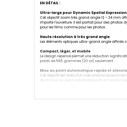
EN DÉTAIL :
Ultra-large pour Dynamic Spatial Expression
Cet objectif zoom très grand angle 12 – 24 mm offre
importe l'ouverture. Il est parfait pour des photos 
pour les films comme pour les photos.
Haute résolution à très grand angle
Les éléments optiques ultra-grand angle affinés c
Compact, léger, et mobile
Le design repensé permet une réduction significativ
poids de 565 grammes (20 oz) seulement.
Mise au point automatique rapide et silencie
Cet objectif est doté d'un mécanisme avancé de mi
de la mise au point automatique et un fonctionneme
Contrôle du bout des doigts, haute fiabilité
Le bouton de verrouillage de la mise au point perso
une grande fiabilité, même dans des conditions dif
LA FICHE TECHNIQUE COMPLÈTE :
Type
Objectif de type E Sony