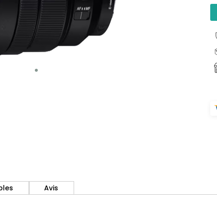
bles
Avis