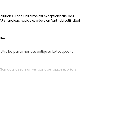
solution G Lens uniforme est exceptionnelle, peu
ilencieux, rapide et précis en font l'objectif idéal
les.
mettre les performances optiques. Le tout pour un
ony, qui assure un verrouillage rapide et précis
ion résistante à la poussière et à l'humidité permet