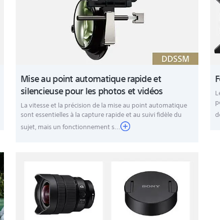
Mise au point automatique rapide et
F
silencieuse pour les photos et vidéos
L
p
La vitesse et la précision de la mise au point automatique
sont essentielles à la capture rapide et au suivi fidèle du
d
sujet, mais un fonctionnement s...
ncieux avec le système Direct Drive SSM, Revêtement antireflet