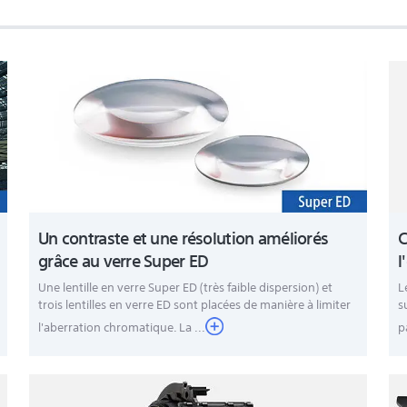
C)
Un contraste et une résolution améliorés
C
grâce au verre Super ED
l
Une lentille en verre Super ED (très faible dispersion) et
L
trois lentilles en verre ED sont placées de manière à limiter
s
l'aberration chromatique. La ...
p