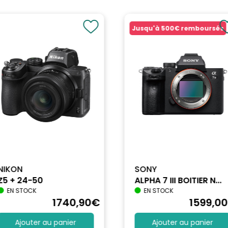
Jusqu'à
500€
remboursés
NIKON
SONY
Z5 + 24-50
ALPHA 7 III BOITIER N...
EN STOCK
EN STOCK
1740
,90
€
1599
,00
Ajouter au panier
Ajouter au panier