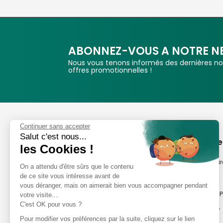
ABONNEZ-VOUS A NOTRE N
Nous vous tenons informés des dernières nou
offres promotionnelles !
Phox
Continuer sans accepter
Salut c'est nous...
Spécialiste de l'image
A propos de
les Cookies !
Suivez-nous
Notre savoir-fair
On a attendu d'être sûrs que le contenu
de ce site vous intéresse avant de
Notre histoire
vous déranger, mais on aimerait bien vous accompagner pendant
Nos magasins P
votre visite...
Avis clients
C'est OK pour vous ?
Notre newsletter
8,2/10 Avis vérifiés
Pour modifier vos préférences par la suite, cliquez sur le lien