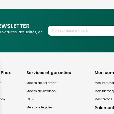
EWSLETTER
veautés, actualités, et
 Phox
Services et garanties
Mon com
e
Modes de paiement
Mes informa
Modes de livraison
Mon histori
hox
CGV
Mes favoris
Paiement
Mentions légales