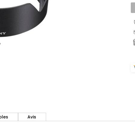
bles
Avis