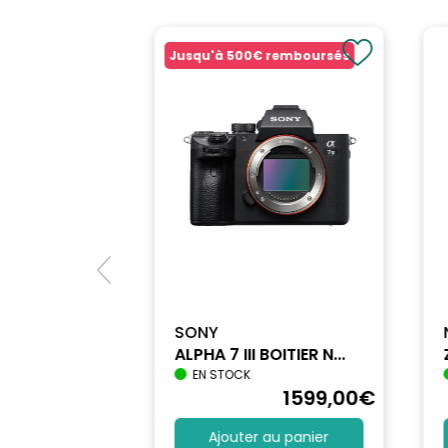
Jusqu'à
500€
remboursés
SONY
ALPHA 7 III BOITIER N...
EN STOCK
1740
,90
€
1599
,00
€
au panier
Ajouter au panier