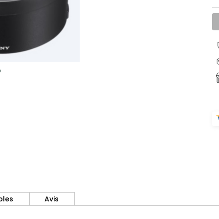
bles
Avis