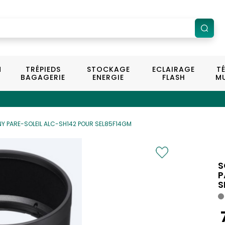
N
TRÉPIEDS
STOCKAGE
ECLAIRAGE
T
BAGAGERIE
ENERGIE
FLASH
MU
Y PARE-SOLEIL ALC-SH142 POUR SEL85F14GM
S
P
S