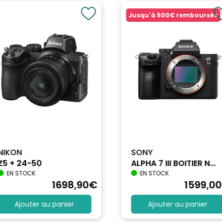
Jusqu'à
500€
remboursés
NIKON
SONY
Z5 + 24-50
ALPHA 7 III BOITIER N...
EN STOCK
EN STOCK
1698
,90
€
1599
,00
Ajouter au panier
Ajouter au panier