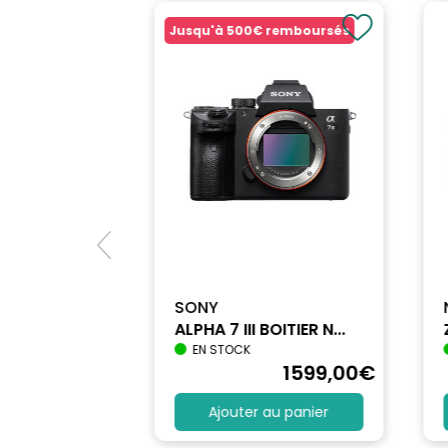
Jusqu'à
500€
remboursés
SONY
ALPHA 7 III BOITIER N...
EN STOCK
1698
,90
€
1599
,00
€
au panier
Ajouter au panier