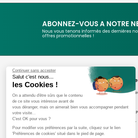
ABONNEZ-VOUS A NOTRE N
Nous vous tenons informés des dernières nou
offres promotionnelles !
Phox
Continuer sans accepter
Salut c'est nous...
Spécialiste de l'image
A propos de
les Cookies !
Suivez-nous
Notre savoir-fair
On a attendu d'être sûrs que le contenu
de ce site vous intéresse avant de
Notre histoire
vous déranger, mais on aimerait bien vous accompagner pendant
Nos magasins P
votre visite...
Avis clients
C'est OK pour vous ?
Notre newsletter
8,2/10 Avis vérifiés
Pour modifier vos préférences par la suite, cliquez sur le lien
Phox occasion
L'Appli Phox
'Préférences de cookies' situé dans le pied de page.