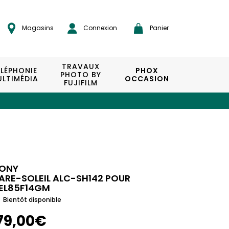
Magasins
Connexion
Panier
TRAVAUX
ÉLÉPHONIE
PHOX
PHOTO BY
LTIMÉDIA
OCCASION
FUJIFILM
ONY
ARE-SOLEIL ALC-SH142 POUR
EL85F14GM
Bientôt disponible
79,00€