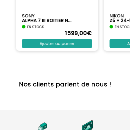
SONY
NIKON
ALPHA 7 III BOITIER N...
Z5 + 24
EN STOCK
EN STOC
€
1599
,00
€
Ajouter au panier
A
Nos clients parlent de nous !