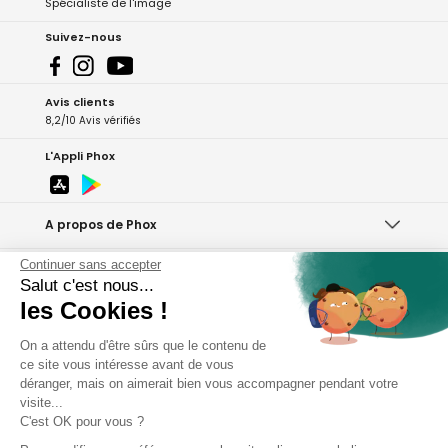
Spécialiste de l'image
Suivez-nous
Avis clients
8,2/10 Avis vérifiés
L'Appli Phox
A propos de Phox
Continuer sans accepter
Services et garanties
Salut c'est nous...
les Cookies !
Mon compte
On a attendu d'être sûrs que le contenu de
Aide et contact
ce site vous intéresse avant de vous
déranger, mais on aimerait bien vous accompagner pendant votre
visite...
Copyright - 2026 Phox.fr
C'est OK pour vous ?