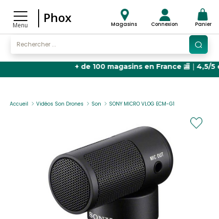
Phox
Magasins
Connexion
Panier
Menu
+ de 100 magasins en France
🏬 |
4,5/5 étoiles 
Accueil
Vidéos Son Drones
Son
SONY MICRO VLOG ECM-G1