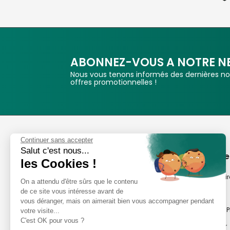
ABONNEZ-VOUS A NOTRE N
Nous vous tenons informés des dernières nou
offres promotionnelles !
Phox
Continuer sans accepter
Salut c'est nous...
Spécialiste de l'image
A propos de
les Cookies !
Suivez-nous
Notre savoir-fair
On a attendu d'être sûrs que le contenu
de ce site vous intéresse avant de
Notre histoire
vous déranger, mais on aimerait bien vous accompagner pendant
Nos magasins P
votre visite...
Avis clients
C'est OK pour vous ?
Notre newsletter