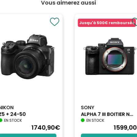
Vous aimerez aussi
Jusqu'à
500€
remboursés
NIKON
SONY
Z5 + 24-50
ALPHA 7 III BOITIER N...
EN STOCK
EN STOCK
1740
,90
€
1599
,00