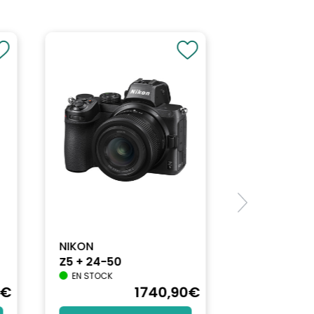
NIKON
Z5 + 24-50
EN STOCK
€
1740
,90
€