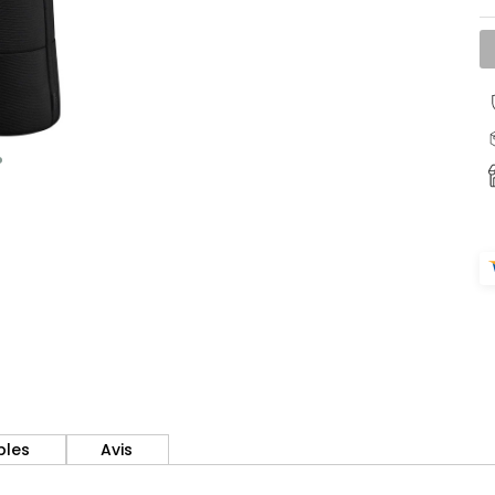
bles
Avis