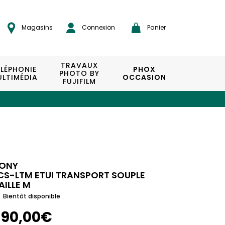
Magasins
Connexion
Panier
TRAVAUX
ÉLÉPHONIE
PHOX
PHOTO BY
LTIMÉDIA
OCCASION
FUJIFILM
ONY
CS-LTM ETUI TRANSPORT SOUPLE
AILLE M
Bientôt disponible
190,00€