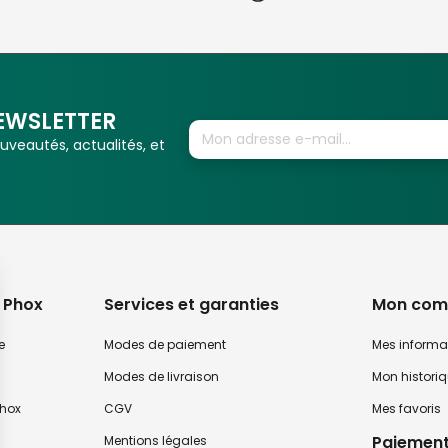
EWSLETTER
veautés, actualités, et
 Phox
Services et garanties
Mon com
e
Modes de paiement
Mes informa
Modes de livraison
Mon histori
hox
CGV
Mes favoris
Paiement
Mentions légales