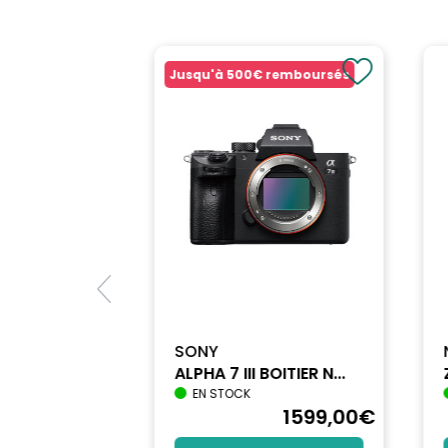
Jusqu'à
500€
remboursés
SONY
ALPHA 7 III BOITIER N...
EN STOCK
1740
,90
€
1599
,00
€