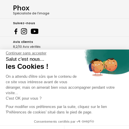
Phox
Spécialiste de l'image
Suivez-nous
Avis clients
8,2/10 Avis vérifiés
Continuer sans accepter
L'Appli Phox
Salut c'est nous...
les Cookies !
On a attendu d'être sûrs que le contenu de
A propos de Phox
ce site vous intéresse avant de vous
déranger, mais on aimerait bien vous accompagner pendant votre
Services et garanties
visite...
C'est OK pour vous ?
Mon compte
Pour modifier vos préférences par la suite, cliquez sur le lien
'Préférences de cookies' situé dans le pied de page.
Aide et contact
Consentements certifiés par