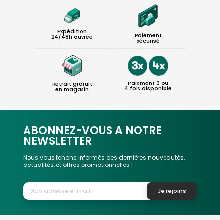
Expédition
Paiement
24/48h ouvrée
sécurisé
Paiement 3 ou
Retrait gratuit
4 fois disponible
en magasin
ABONNEZ-VOUS A NOTRE
NEWSLETTER
Nous vous tenons informés des dernières nouveautés,
actualités, et offres promotionnelles !
Je rejoins