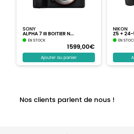
SONY
NIKON
ALPHA 7 III BOITIER N...
Z5 + 24
EN STOCK
EN STOC
€
1599
,00
€
Ajouter au panier
A
Nos clients parlent de nous !