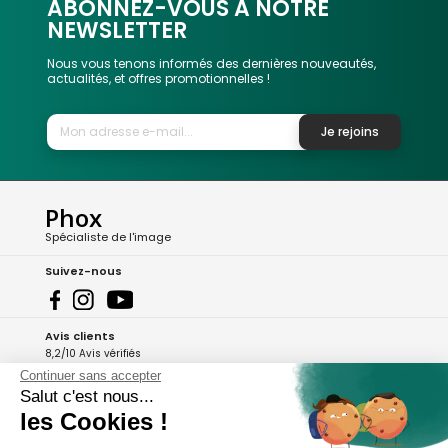
ABONNEZ-VOUS A NOTRE
NEWSLETTER
Nous vous tenons informés des dernières nouveautés,
actualités, et offres promotionnelles !
Je rejoins
Phox
Spécialiste de l'image
Suivez-nous
Avis clients
8,2/10 Avis vérifiés
Continuer sans accepter
L'Appli Phox
Salut c'est nous...
les Cookies !