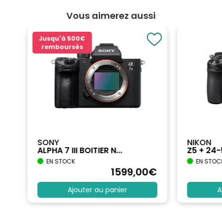
Vous aimerez aussi
Jusqu'à
500€
remboursés
SONY
NIKON
ALPHA 7 III BOITIER N...
Z5 + 24
EN STOCK
EN STOC
€
1599
,00
€
Ajouter au panier
A