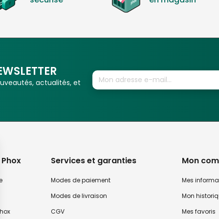
EWSLETTER
veautés, actualités, et
 Phox
Services et garanties
Mon com
e
Modes de paiement
Mes informa
Modes de livraison
Mon histori
hox
CGV
Mes favoris