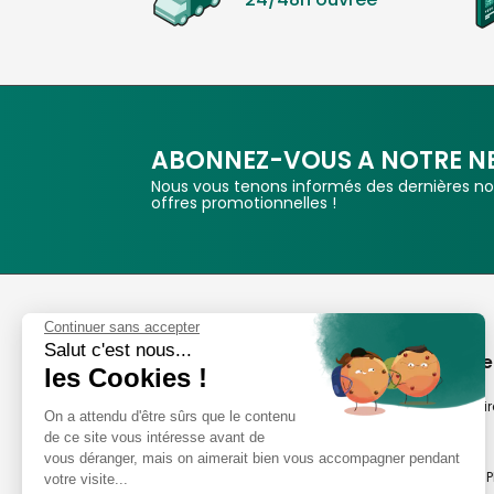
ABONNEZ-VOUS A NOTRE N
Nous vous tenons informés des dernières nou
offres promotionnelles !
Phox
Continuer sans accepter
Salut c'est nous...
Spécialiste de l'image
A propos de
les Cookies !
Suivez-nous
Notre savoir-fair
On a attendu d'être sûrs que le contenu
de ce site vous intéresse avant de
Notre histoire
vous déranger, mais on aimerait bien vous accompagner pendant
Nos magasins P
votre visite...
Avis clients