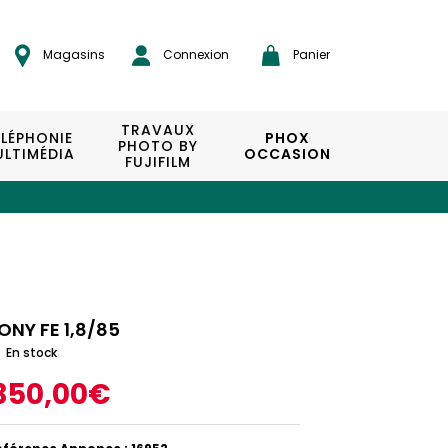
Magasins
Connexion
Panier
TRAVAUX
ÉLÉPHONIE
PHOX
PHOTO BY
LTIMÉDIA
OCCASION
FUJIFILM
ONY FE 1,8/85
En stock
350,00€