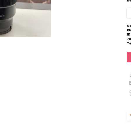
R
Ce
Ph
51
78
Té