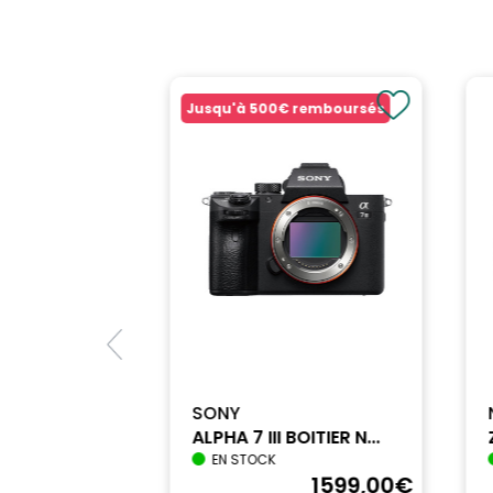
Jusqu'à
500€
remboursés
SONY
ALPHA 7 III BOITIER N...
EN STOCK
1740
,90
€
1599
,00
€