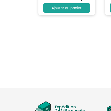
au panier
Ajouter au panier
Expédition
24/48h ouvrée