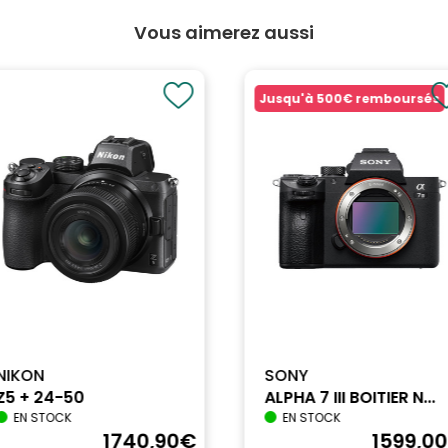
Vous aimerez aussi
Jusqu'à
500€
remboursés
NIKON
SONY
Z5 + 24-50
ALPHA 7 III BOITIER N...
EN STOCK
EN STOCK
1740
,90
€
1599
,00