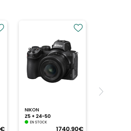
NIKON
Z5 + 24-50
EN STOCK
€
1740
,90
€