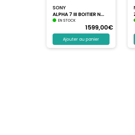
SONY
ALPHA 7 III BOITIER N...
EN STOCK
1712
,90
€
1599
,00
€
au panier
Ajouter au panier