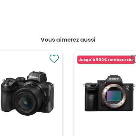
Vous aimerez aussi
Jusqu'à
500€
remboursés