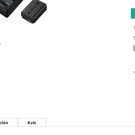
bles
Avis