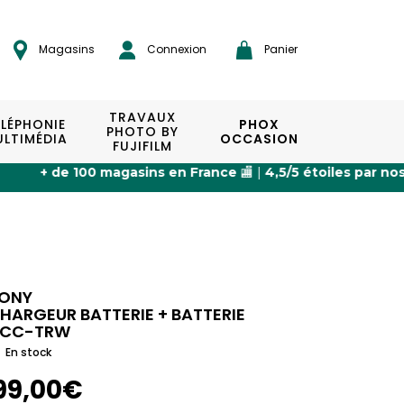
Magasins
Connexion
Panier
TRAVAUX
ÉLÉPHONIE
PHOX
PHOTO BY
LTIMÉDIA
OCCASION
FUJIFILM
100 magasins en France
🏬 |
4,5/5 étoiles par nos clients
⭐ |
ONY
HARGEUR BATTERIE + BATTERIE
CC-TRW
En stock
99,00€