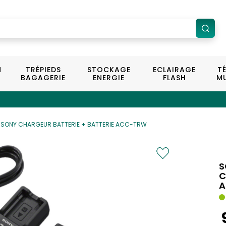
N
TRÉPIEDS
STOCKAGE
ECLAIRAGE
T
BAGAGERIE
ENERGIE
FLASH
MU
+ de 
SONY CHARGEUR BATTERIE + BATTERIE ACC-TRW
S
C
A