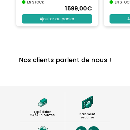
EN STOCK
EN STOC
€
1599
,00
€
Ajouter au panier
A
Nos clients parlent de nous !
Expédition
Paiement
24/48h ouvrée
sécurisé