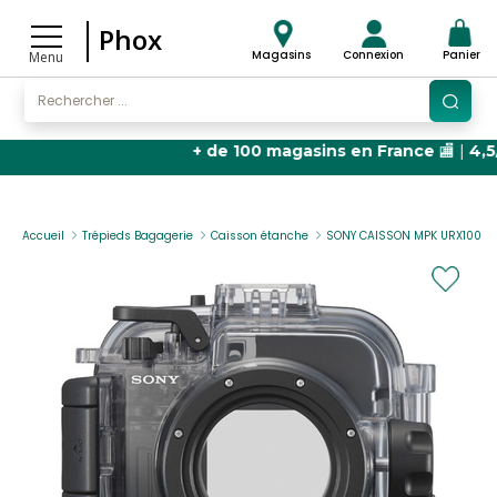
Phox
Magasins
Connexion
Panier
Menu
+ de 100 magasins en France
🏬 |
4,5/5 ét
Accueil
Trépieds Bagagerie
Caisson étanche
SONY CAISSON MPK URX100 P