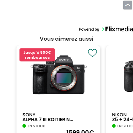
Vous aimerez aussi
Jusqu'à
500€
remboursés
SONY
NIKON
ALPHA 7 III BOITIER N...
Z5 + 24
EN STOCK
EN STOC
€
1599
,00
€