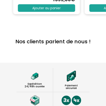
Ajouter au panier
A
Nos clients parlent de nous !
Expédition
Paiement
24/48h ouvrée
sécurisé