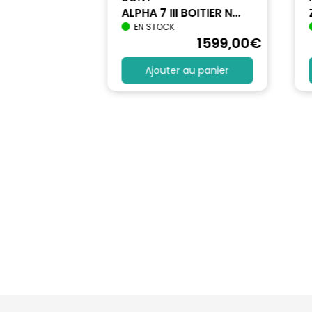
ALPHA 7 III BOITIER N...
EN STOCK
1740
,90
€
1599
,00
€
au panier
Ajouter au panier