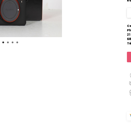
R
Ce
P
21
6
Té