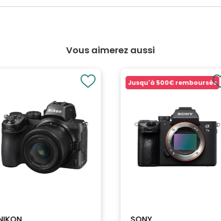
Vous aimerez aussi
Jusqu'à
500€
remboursés
NIKON
SONY