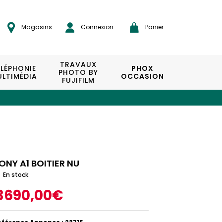
Magasins
Connexion
Panier
TRAVAUX
ÉLÉPHONIE
PHOX
PHOTO BY
LTIMÉDIA
OCCASION
FUJIFILM
ONY A1 BOITIER NU
En stock
3690,00€