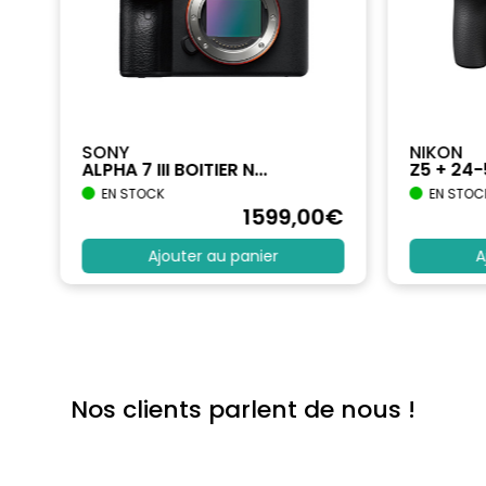
SONY
NIKON
ALPHA 7 III BOITIER N...
Z5 + 24
EN STOCK
EN STOC
€
1599
,00
€
Ajouter au panier
A
Nos clients parlent de nous !