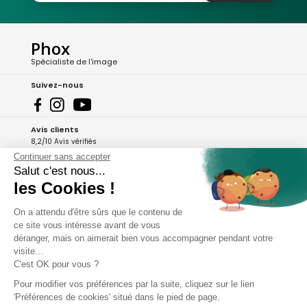
Phox
Spécialiste de l'image
Suivez-nous
Avis clients
8,2/10 Avis vérifiés
Continuer sans accepter
L'Appli Phox
Salut c'est nous...
les Cookies !
On a attendu d'être sûrs que le contenu de
A propos de Phox
ce site vous intéresse avant de vous
déranger, mais on aimerait bien vous accompagner pendant votre
Services et garanties
visite...
C'est OK pour vous ?
Mon compte
Pour modifier vos préférences par la suite, cliquez sur le lien
'Préférences de cookies' situé dans le pied de page.