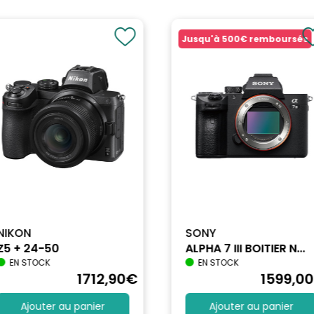
Jusqu'à
500€
remboursés
NIKON
SONY
Z5 + 24-50
ALPHA 7 III BOITIER N...
EN STOCK
EN STOCK
1712
,90
€
1599
,00
Ajouter au panier
Ajouter au panier