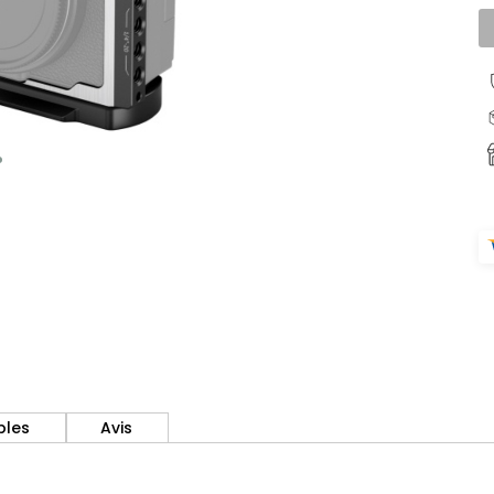
bles
Avis