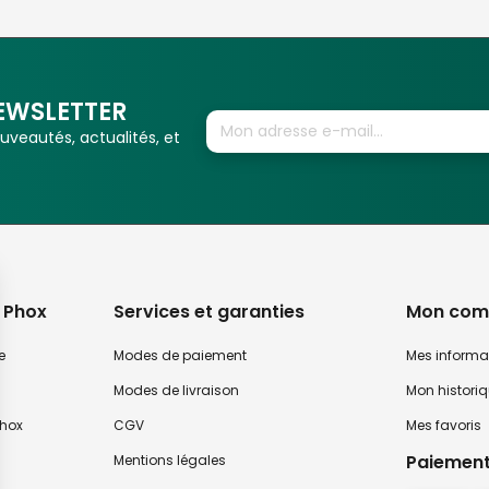
EWSLETTER
veautés, actualités, et
 Phox
Services et garanties
Mon com
e
Modes de paiement
Mes informa
Modes de livraison
Mon histori
hox
CGV
Mes favoris
Paiement
Mentions légales