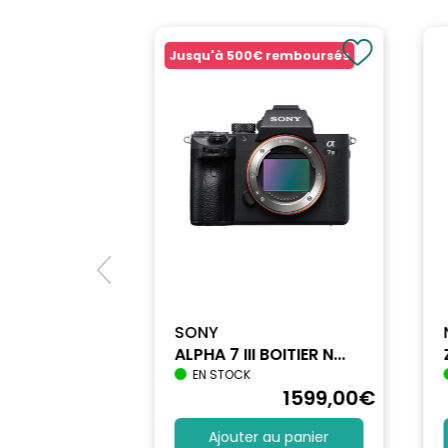
Jusqu'à
500€
remboursés
SONY
ALPHA 7 III BOITIER N...
EN STOCK
1712
,90
€
1599
,00
€
au panier
Ajouter au panier