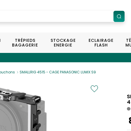
N
TRÉPIEDS
STOCKAGE
ECLAIRAGE
T
BAGAGERIE
ENERGIE
FLASH
MU
ouchons
SMALLRIG 4515 - CAGE PANASONIC LUMIX S9
S
4