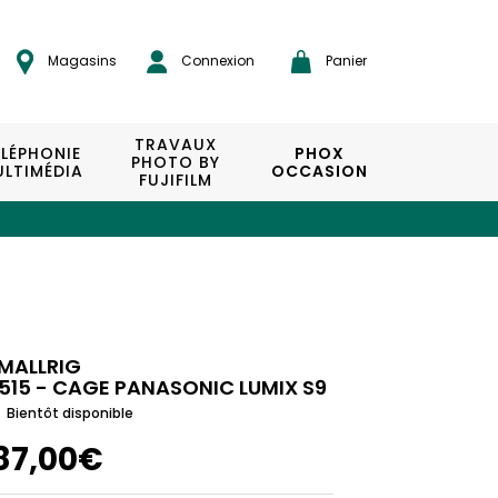
Magasins
Connexion
Panier
TRAVAUX
ÉLÉPHONIE
PHOX
PHOTO BY
LTIMÉDIA
OCCASION
FUJIFILM
MALLRIG
515 - CAGE PANASONIC LUMIX S9
Bientôt disponible
87,00€