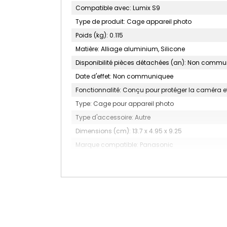
Compatible avec: Lumix S9
Type de produit: Cage appareil photo
Poids (kg): 0.115
Matière: Alliage aluminium, Silicone
Disponibilité pièces détachées (an): Non comm
Date d'effet: Non communiquee
Fonctionnalité: Conçu pour protéger la caméra et 
Type: Cage pour appareil photo
Type d'accessoire: Autre
Dimensions (cm): 13.7 x 4.95 x 9.25
Marque compatible: Panasonic
Nombre d'unité(s): 1
Couleur: Noir
MARQUE: SMALLRIG