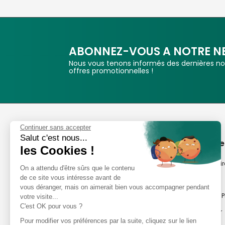
ABONNEZ-VOUS A NOTRE N
Nous vous tenons informés des dernières nou
offres promotionnelles !
Phox
Continuer sans accepter
Salut c'est nous...
Spécialiste de l'image
A propos de
les Cookies !
Suivez-nous
Notre savoir-fair
On a attendu d'être sûrs que le contenu
de ce site vous intéresse avant de
Notre histoire
vous déranger, mais on aimerait bien vous accompagner pendant
Nos magasins P
votre visite...
Avis clients
C'est OK pour vous ?
Notre newsletter
8,2/10 Avis vérifiés
Pour modifier vos préférences par la suite, cliquez sur le lien