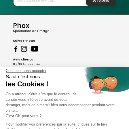
Je rejoins
Phox
Spécialiste de l'image
Suivez-nous
Avis clients
8,2/10 Avis vérifiés
Continuer sans accepter
L'Appli Phox
Salut c'est nous...
les Cookies !
On a attendu d'être sûrs que le contenu de
A propos de Phox
ce site vous intéresse avant de vous
déranger, mais on aimerait bien vous accompagner pendant votre
Services et garanties
visite...
C'est OK pour vous ?
Mon compte
Pour modifier vos préférences par la suite, cliquez sur le lien