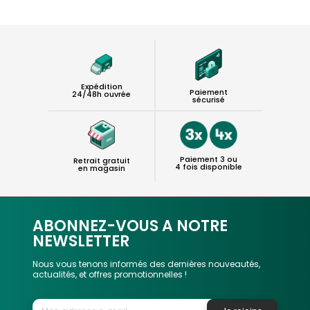
Expédition
Paiement
24/48h ouvrée
sécurisé
Paiement 3 ou
Retrait gratuit
4 fois disponible
en magasin
ABONNEZ-VOUS A NOTRE
NEWSLETTER
Nous vous tenons informés des dernières nouveautés,
actualités, et offres promotionnelles !