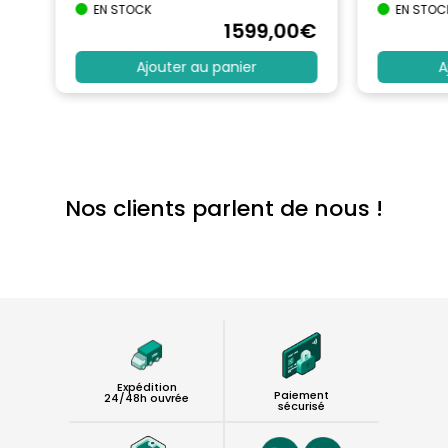
EN STOCK
EN STOC
€
1599
,00
€
Ajouter au panier
A
Nos clients parlent de nous !
Expédition
Paiement
24/48h ouvrée
sécurisé