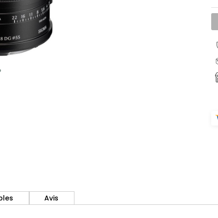
bles
Avis