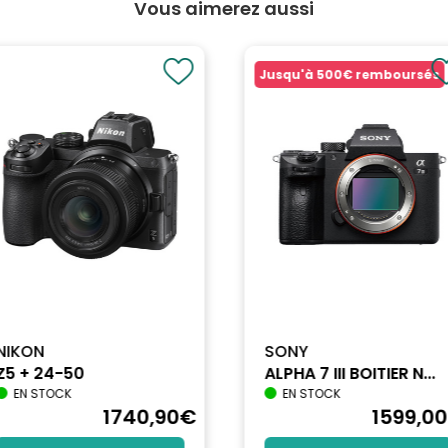
Vous aimerez aussi
Jusqu'à
500€
remboursés
NIKON
SONY
Z5 + 24-50
ALPHA 7 III BOITIER N...
EN STOCK
EN STOCK
1740
,90
€
1599
,00