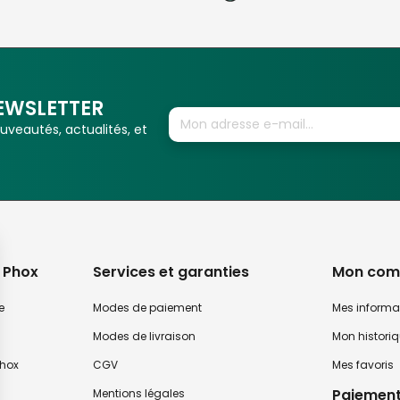
EWSLETTER
veautés, actualités, et
 Phox
Services et garanties
Mon com
e
Modes de paiement
Mes informa
Modes de livraison
Mon histori
hox
CGV
Mes favoris
Paiement
Mentions légales