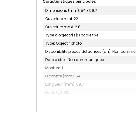
Caractéristiques principales
Dimensions (mm): 54 x 59.7
Ouverture mini: 22
Ouverture maxi: 2.8
Type d'objectif(s): Focale fixe
Type: Objectif photo
Disponibilité pièces détachées (an): Non comm
Date d'effet: Non communiquee
Monture: L
Diamètre (mm): 64
Longueur (mm): 59.7
Poids (g): 295
Focale (mm): 90
Accessoire(s) inclus: Pare-soleil, Bouchon avant e
Nombre de lamelles du diaphragme: 9
Construction optique: 11 éléments en 10 groupes
Type: Objectif à focale fixe