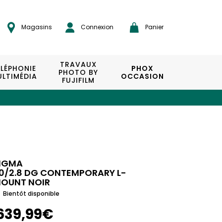
Magasins
Connexion
Panier
TRAVAUX
ÉLÉPHONIE
PHOX
PHOTO BY
LTIMÉDIA
OCCASION
FUJIFILM
IGMA
0/2.8 DG CONTEMPORARY L-
OUNT NOIR
Bientôt disponible
639,99€