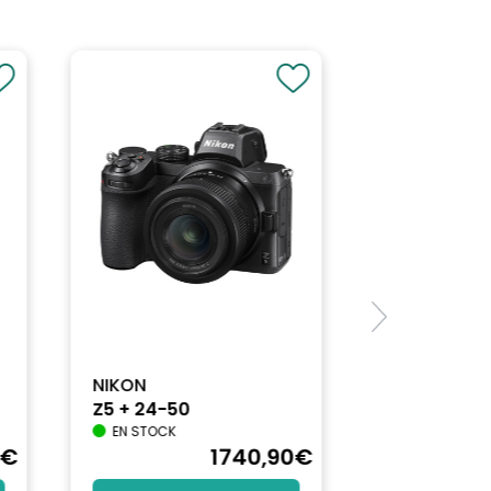
NIKON
Z5 + 24-50
EN STOCK
€
1740
,90
€