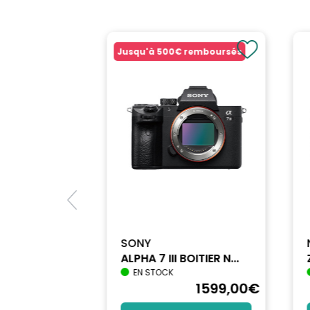
Grand angle: Non
Mise au point min.: De 11 à 50 cm
Stabilisateur d'Image: Non
Jusqu'à
500€
remboursés
Compatibilité de la baïonnette: L Mount
Couleur: Noir
MARQUE: SIGMA
SONY
ALPHA 7 III BOITIER N...
EN STOCK
1740
,90
€
1599
,00
€