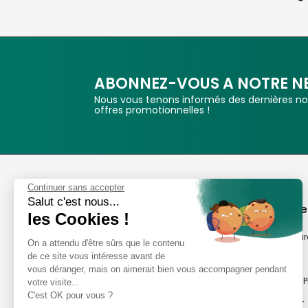
ABONNEZ-VOUS A NOTRE N
Nous vous tenons informés des dernières nou
offres promotionnelles !
Phox
Continuer sans accepter
Salut c'est nous...
Spécialiste de l'image
A propos de
les Cookies !
Suivez-nous
Notre savoir-fair
On a attendu d'être sûrs que le contenu
de ce site vous intéresse avant de
Notre histoire
vous déranger, mais on aimerait bien vous accompagner pendant
Nos magasins P
votre visite...
Avis clients
C'est OK pour vous ?
Notre newsletter