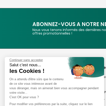
ABONNEZ-VOUS A NOTRE N
Nous vous tenons informés des dernières nou
offres promotionnelles !
Phox
Continuer sans accepter
Salut c'est nous...
Spécialiste de l'image
A propos de
les Cookies !
Suivez-nous
Notre savoir-fair
On a attendu d'être sûrs que le contenu
de ce site vous intéresse avant de
Notre histoire
vous déranger, mais on aimerait bien vous accompagner pendant
Nos magasins P
votre visite...
Avis clients
C'est OK pour vous ?
Notre newsletter
8,2/10 Avis vérifiés
Pour modifier vos préférences par la suite, cliquez sur le lien