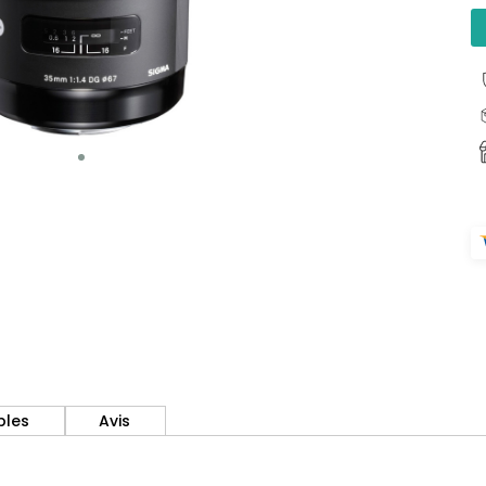
bles
Avis