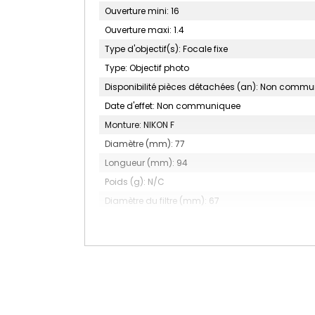
Ouverture mini: 16
Ouverture maxi: 1.4
Type d'objectif(s): Focale fixe
Type: Objectif photo
Disponibilité pièces détachées (an): Non comm
Date d'effet: Non communiquee
Monture: NIKON F
Diamètre (mm): 77
Longueur (mm): 94
Poids (g): N/C
Diamètre du filtre (mm): 67
Focale (mm): 35
Accessoire(s) inclus: N/C
Nombre de lamelles du diaphragme: 9
Construction optique: 13 lentilles en 11 groupes
Type: Objectif à focale fixe
Grand angle: Oui