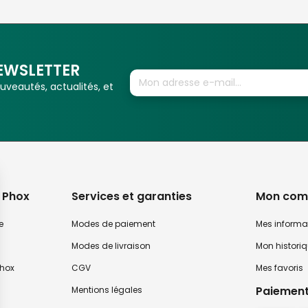
EWSLETTER
veautés, actualités, et
 Phox
Services et garanties
Mon com
e
Modes de paiement
Mes informa
Modes de livraison
Mon histori
hox
CGV
Mes favoris
Paiement
Mentions légales