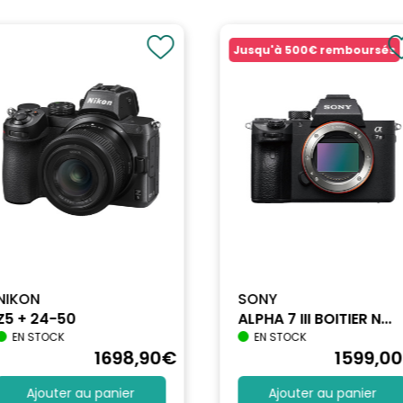
Jusqu'à
500€
remboursés
NIKON
SONY
Z5 + 24-50
ALPHA 7 III BOITIER N...
EN STOCK
EN STOCK
1698
,90
€
1599
,00
Ajouter au panier
Ajouter au panier