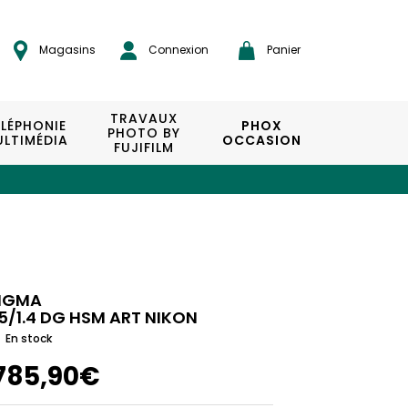
Magasins
Connexion
Panier
TRAVAUX
ÉLÉPHONIE
PHOX
PHOTO BY
LTIMÉDIA
OCCASION
FUJIFILM
IGMA
5/1.4 DG HSM ART NIKON
En stock
785,90€